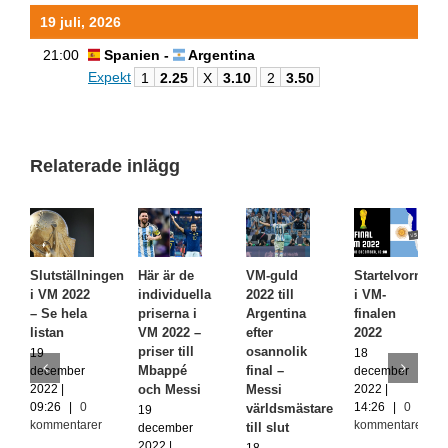
19 juli, 2026
21:00
Spanien -
Argentina
Expekt
1
2.25
X
3.10
2
3.50
Relaterade inlägg
Slutställningen
Här är de
VM-guld
Startelvorna
i VM 2022
individuella
2022 till
i VM-
– Se hela
priserna i
Argentina
finalen
listan
VM 2022 –
efter
2022
priser till
osannolik
19
18
Mbappé
final –
december
december
2022 |
2022 |
och Messi
Messi
09:26
|
0
14:26
|
0
världsmästare
19
kommentarer
kommentarer
till slut
december
2022 |
18