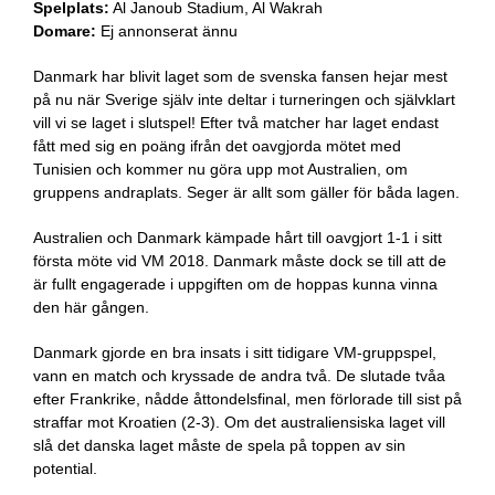
Spelplats:
Al Janoub Stadium, Al Wakrah
Domare:
Ej annonserat ännu
Danmark har blivit laget som de svenska fansen hejar mest
på nu när Sverige själv inte deltar i turneringen och självklart
vill vi se laget i slutspel! Efter två matcher har laget endast
fått med sig en poäng ifrån det oavgjorda mötet med
Tunisien och kommer nu göra upp mot Australien, om
gruppens andraplats. Seger är allt som gäller för båda lagen.
Australien och Danmark kämpade hårt till oavgjort 1-1 i sitt
första möte vid VM 2018. Danmark måste dock se till att de
är fullt engagerade i uppgiften om de hoppas kunna vinna
den här gången.
Danmark gjorde en bra insats i sitt tidigare VM-gruppspel,
vann en match och kryssade de andra två. De slutade tvåa
efter Frankrike, nådde åttondelsfinal, men förlorade till sist på
straffar mot Kroatien (2-3). Om det australiensiska laget vill
slå det danska laget måste de spela på toppen av sin
potential.