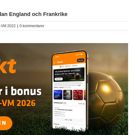
llan England och Frankrike
s-VM 2022
|
0 kommentarer