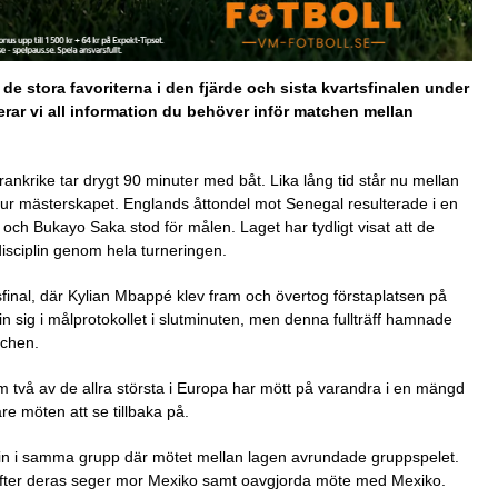
e stora favoriterna i den fjärde och sista kvartsfinalen under
erar vi all information du behöver inför matchen mellan
nkrike tar drygt 90 minuter med båt. Lika lång tid står nu mellan
ut ur mästerskapet. Englands åttondel mot Senegal resulterade i en
ch Bukayo Saka stod för målen. Laget har tydligt visat att de
isciplin genom hela turneringen.
lsfinal, där Kylian Mbappé klev fram och övertog förstaplatsen på
n sig i målprotokollet i slutminuten, men denna fullträff hamnade
tchen.
 två av de allra största i Europa har mött på varandra i en mängd
e möten att se tillbaka på.
n i samma grupp där mötet mellan lagen avrundade gruppspelet.
efter deras seger mor Mexiko samt oavgjorda möte med Mexiko.