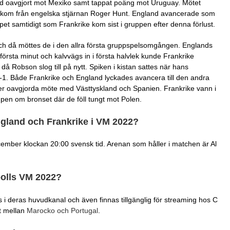
med oavgjort mot Mexiko samt tappat poäng mot Uruguay. Mötet
a kom från engelska stjärnan Roger Hunt. England avancerade som
t samtidigt som Frankrike kom sist i gruppen efter denna förlust.
h då möttes de i den allra första gruppspelsomgången. Englands
rsta minut och kalvvägs in i första halvlek kunde Frankrike
en då Robson slog till på nytt. Spiken i kistan sattes när hans
3-1. Både Frankrike och England lyckades avancera till den andra
r oavgjorda möte med Västtyskland och Spanien. Frankrike vann i
ampen om bronset där de föll tungt mot Polen.
ngland och Frankrike i VM 2022?
ember klockan 20:00 svensk tid. Arenan som håller i matchen är Al
bolls VM 2022?
 deras huvudkanal och även finnas tillgänglig för streaming hos C
t mellan
Marocko och Portugal
.