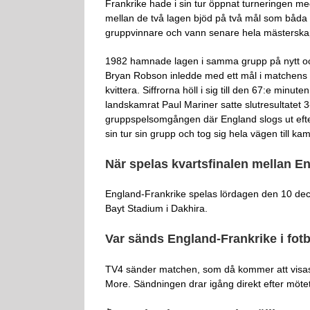
Frankrike hade i sin tur öppnat turneringen 
mellan de två lagen bjöd på två mål som båd
gruppvinnare och vann senare hela mästerskape
1982 hamnade lagen i samma grupp på nytt oc
Bryan Robson inledde med ett mål i matchens fö
kvittera. Siffrorna höll i sig till den 67:e minut
landskamrat Paul Mariner satte slutresultatet 
gruppspelsomgången där England slogs ut efte
sin tur sin grupp och tog sig hela vägen till k
När spelas kvartsfinalen mellan E
England-Frankrike spelas lördagen den 10 dec
Bayt Stadium i Dakhira.
Var sänds England-Frankrike i fot
TV4 sänder matchen, som då kommer att visas i
More. Sändningen drar igång direkt efter möte