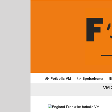
Fortsätt
till
innehållet
Fotbolls VM
Spelschema
VM 2