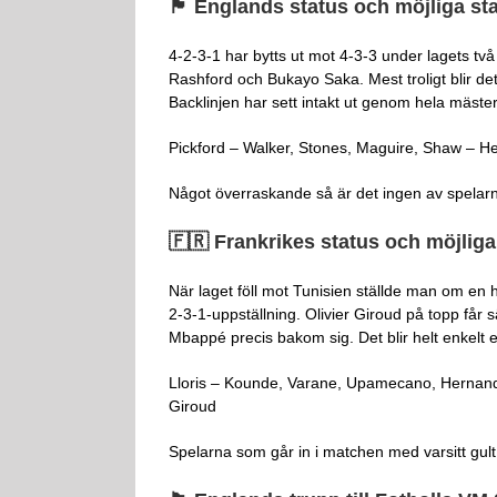
🏴󠁧󠁢󠁥󠁮󠁧󠁿 Englands status och möjliga s
4-2-3-1 har bytts ut mot 4-3-3 under lagets tv
Rashford och Bukayo Saka. Mest troligt blir 
Backlinjen har sett intakt ut genom hela mäster
Pickford – Walker, Stones, Maguire, Shaw – H
Något överraskande så är det ingen av spelarna i
🇫🇷 Frankrikes status och möjliga
När laget föll mot Tunisien ställde man om en h
2-3-1-uppställning. Olivier Giroud på topp få
Mbappé precis bakom sig. Det blir helt enkelt e
Lloris – Kounde, Varane, Upamecano, Hernan
Giroud
Spelarna som går in i matchen med varsitt gul