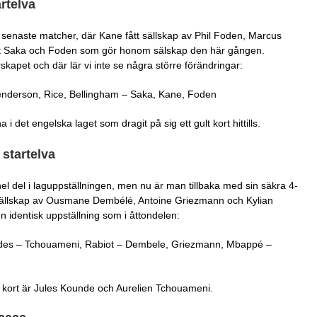
tartelva
å senaste matcher, där Kane fått sällskap av Phil Foden, Marcus
det Saka och Foden som gör honom sälskap den här gången.
skapet och där lär vi inte se några större förändringar:
enderson, Rice, Bellingham – Saka, Kane, Foden
 det engelska laget som dragit på sig ett gult kort hittills.
 startelva
el del i laguppställningen, men nu är man tillbaka med sin säkra 4-
r sällskap av Ousmane Dembélé, Antoine Griezmann och Kylian
n identisk uppställning som i åttondelen:
des – Tchouameni, Rabiot – Dembele, Griezmann, Mbappé –
t kort är Jules Kounde och Aurelien Tchouameni.