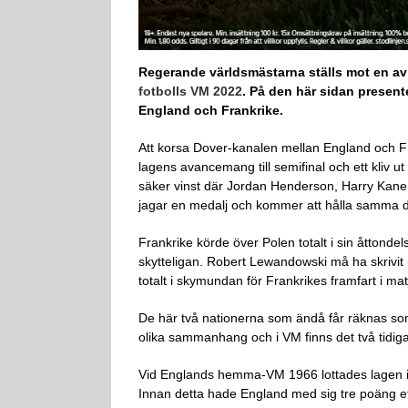
Regerande världsmästarna ställs mot en av d
fotbolls VM 2022
. På den här sidan present
England och Frankrike.
Att korsa Dover-kanalen mellan England och Fra
lagens avancemang till semifinal och ett kliv 
säker vinst där Jordan Henderson, Harry Kane o
jagar en medalj och kommer att hålla samma d
Frankrike körde över Polen totalt i sin åttonde
skytteligan. Robert Lewandowski må ha skrivit i
totalt i skymundan för Frankrikes framfart i ma
De här två nationerna som ändå får räknas som
olika sammanhang och i VM finns det två tidigar
Vid Englands hemma-VM 1966 lottades lagen i
Innan detta hade England med sig tre poäng 