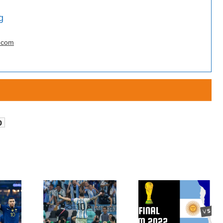
g
.com
0