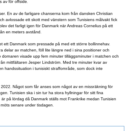
av för offside.
er. En av de farligare chanserna kom från dansken Christian
äge och avlossade ett skott med vänstern som Tunisiens målvakt fick
 blev det farligt igen för Danmark när Andreas Cornelius på ett
från en meters avstånd.
et ett Danmark som pressade på med ett större bollinnehav.
ra delar av matchen, föll lite längre ned i sina positioner och
e domaren visade upp fem minuter tilläggsminuter i matchen och
från mittfältaren Jesper Lindström. Med tre minuter kvar av
 en handssituation i tunisiskt straffområde, som dock inte
 2022. Något som får anses som något av en missräkning för
n. Tunisien ska i sin tur ha stora hyllningar för sitt fina
 är på lördag då Danmark ställs mot Frankrike medan Tunisien
n möts senare under tisdagen.