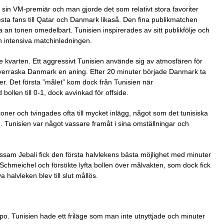
in VM-premiär och man gjorde det som relativt stora favoriter
sta fans till Qatar och Danmark likaså. Den fina publikmatchen
a an tonen omedelbart. Tunisien inspirerades av sitt publikfölje och
n intensiva matchinledningen.
e kvarten. Ett aggressivt Tunisien använde sig av atmosfären för
n överraska Danmark en aning. Efter 20 minuter började Danmark ta
ner. Det första ”målet” kom dock från Tunisien när
llen till 0-1, dock avvinkad för offside.
ioner och tvingades ofta till mycket inlägg, något som det tunisiska
. Tunisien var något vassare framåt i sina omställningar och
ssam Jebali fick den första halvlekens bästa möjlighet med minuter
Schmeichel och försökte lyfta bollen över målvakten, som dock fick
halvleken blev till slut mållös.
mpo. Tunisien hade ett friläge som man inte utnyttjade och minuter