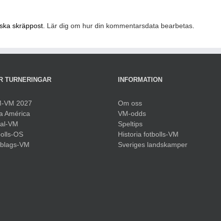
nska skräppost.
Lär dig om hur din kommentarsdata bearbetas
.
R TURNERINGAR
INFORMATION
-VM 2027
Om oss
a América
VM-odds
sal-VM
Speltips
olls-OS
Historia fotbolls-VM
bblags-VM
Sveriges landskamper