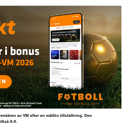
miären av VM efter en mållös tillställning. Den
ltså 0-0.