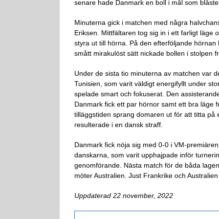
senare hade Danmark en boll i mål som blåstes 
Minuterna gick i matchen med några halvchans
Eriksen. Mittfältaren tog sig in i ett farligt l
styra ut till hörna. På den efterföljande hörnan
smått mirakulöst sätt nickade bollen i stolpen 
Under de sista tio minuterna av matchen var d
Tunisien, som varit väldigt energifyllt under sto
spelade smart och fokuserat. Den assisterand
Danmark fick ett par hörnor samt ett bra läge 
tilläggstiden sprang domaren ut för att titta på
resulterade i en dansk straff.
Danmark fick nöja sig med 0-0 i VM-premiären
danskarna, som varit upphajpade inför turneringe
genomförande. Nästa match för de båda lagen
möter Australien. Just Frankrike och Australie
Uppdaterad 22 november, 2022