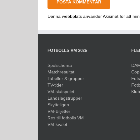
Denna webbplats använder Akismet för att mi
FOTBOLLS VM 2026
FLE
Spelschema
DAM
Matchresultat
Cop
Tabeller & grupper
Fut
TV-tider
Fotb
VM-slutspelet
Klu
Landslagstrupper
Skytteligan
VM-Biljetter
Res till fotbolls VM
VM-kvalet