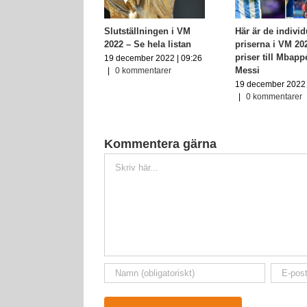
lvorna i VM-
Slutställningen i VM
Här är de individ
n 2022
2022 – Se hela listan
priserna i VM 20
priser till Mbap
ember 2022 | 14:26
19 december 2022 | 09:26
Messi
ommentarer
|
0 kommentarer
19 december 2022 
|
0 kommentarer
Kommentera gärna
Kommentar