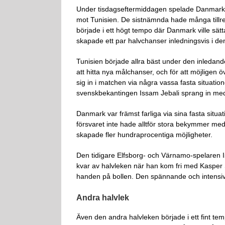
Under tisdagseftermiddagen spelade Danmark s
mot Tunisien. De sistnämnda hade många tillre
började i ett högt tempo där Danmark ville sätt
skapade ett par halvchanser inledningsvis i de
Tunisien började allra bäst under den inledand
att hitta nya målchanser, och för att möjlige
sig in i matchen via några vassa fasta situatio
svenskbekantingen Issam Jebali sprang in med bo
Danmark var främst farliga via sina fasta situat
försvaret inte hade alltför stora bekymmer med
skapade fler hundraprocentiga möjligheter.
Den tidigare Elfsborg- och Värnamo-spelaren I
kvar av halvleken när han kom fri med Kasper 
handen på bollen. Den spännande och intensiva 
Andra halvlek
Även den andra halvleken började i ett fint te