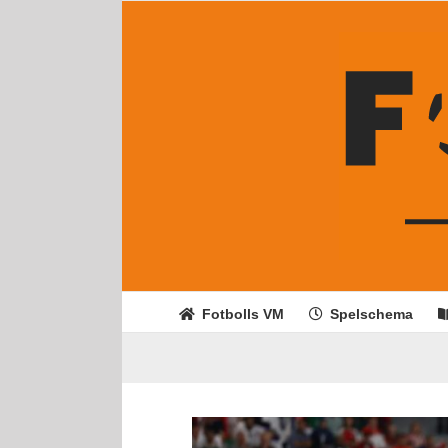
Fortsätt
till
innehållet
Fotbolls VM
Spelschema