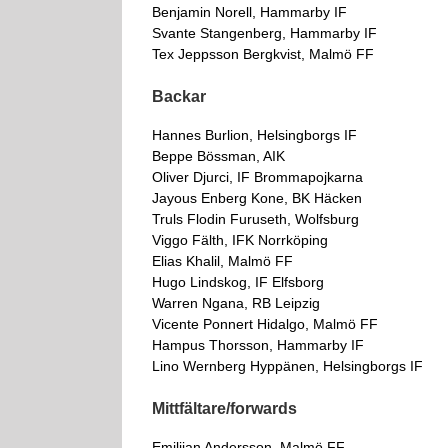
Benjamin Norell, Hammarby IF
Svante Stangenberg, Hammarby IF
Tex Jeppsson Bergkvist, Malmö FF
Backar
Hannes Burlion, Helsingborgs IF
Beppe Bössman, AIK
Oliver Djurci, IF Brommapojkarna
Jayous Enberg Kone, BK Häcken
Truls Flodin Furuseth, Wolfsburg
Viggo Fälth, IFK Norrköping
Elias Khalil, Malmö FF
Hugo Lindskog, IF Elfsborg
Warren Ngana, RB Leipzig
Vicente Ponnert Hidalgo, Malmö FF
Hampus Thorsson, Hammarby IF
Lino Wernberg Hyppänen, Helsingborgs IF
Mittfältare/forwards
Emilijan Andersson, Malmö FF