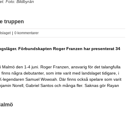
t. Foto: Bildbyrån
se truppen
dslaget
|
0 kommentarer
ingsläger. Förbundskapten Roger Franzen har presenterat 34
t i Malmö den 1-4 juni. Roger Franzen, ansvarig för det talangfulla
n finns några debutanter, som inte varit med landslaget tidigare, i
SK-legendaren Samuel Wowoah. Där finns också spelare som varit
enjamin Norell, Gabriel Santos och många fler. Saknas gör Rayan
 Malmö