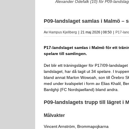
Alexander Odefalk (10) för P09-landslage
P09-landslaget samlas i Malmö – 
Av
Hampus Kjellberg
|
21 maj 2026 | 08:50
|
P17-lan
P17-landslaget samlas i Malmö för ett trän
spelare till samlingen.
Det blir ett träningsläger för P17/09-landslage
landslaget, har då tagit ut 34 spelare. I truppe
bland annat Marlon Wowoah, son till Örebro 
med under kvalspelet i form av Elias Khalil, B
Bardghji (FC Nordsjaelland) bland andra.
P09-landslagets trupp till lägret i
Målvakter
Vincent Arnström, Brommapojkarna