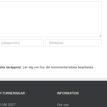
nska skräppost.
Lär dig om hur din kommentarsdata bearbetas
.
R TURNERINGAR
INFORMATION
-VM 2027
Om oss