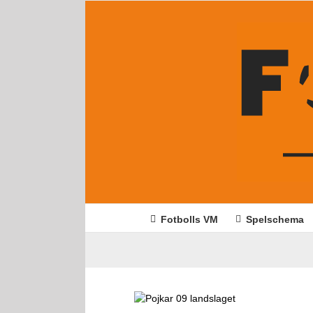
Fortsätt
till
innehållet
Fotbolls VM
Spelschema