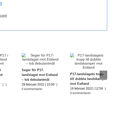
g
.com
i
Seger för P17-
P17-landslagets trupp
nd
landslaget mot Estland
till dubbla landskamper
– två debutantmål
mot Estland
7
|
1
28 februari 2022 | 10:59
|
16 februari 2022 | 12:59
|
0 kommentarer
0 kommentarer