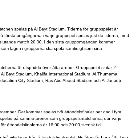
atchen spelas på Al Bayt Stadium. Tiderna för gruppspelet är
vå första omgångarna i varje gruppspel spelas just de tiderna, med
vslutande match 20:00. I den sista gruppomgången kommer
rsom lagen i grupperna ska spela samtidigt som sina
tcherna är utspridda över åtta arenor. Gruppspelet slutar 2
Al Bayt Stadium, Khalifa International Stadium, Al Thumama
Education City Stadium, Ras Abu Aboud Stadium och Al Janoub
december. Det kommer spelas två åttondelsfinaler per dag i fyra
na spelas på samma arenor som gruppspelsmatcherna, där varje
 för åttondelsfinalerna är 16:00 och 20:00 svensk tid.
två vilodagar från åttondelsfinalspelet. Nu återstår bara åtta lag i