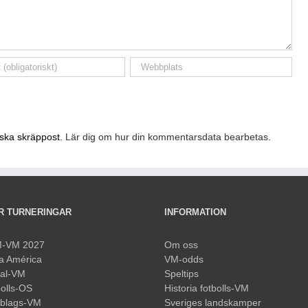
nska skräppost.
Lär dig om hur din kommentarsdata bearbetas
.
R TURNERINGAR
INFORMATION
-VM 2027
Om oss
a América
VM-odds
sal-VM
Speltips
olls-OS
Historia fotbolls-VM
bblags-VM
Sveriges landskamper