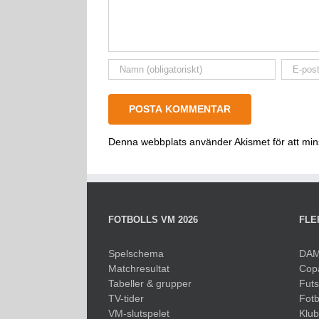
Denna webbplats använder Akismet för att mi
FOTBOLLS VM 2026
FLE
Spelschema
DAM
Matchresultat
Cop
Tabeller & grupper
Fut
TV-tider
Fotb
VM-slutspelet
Klu