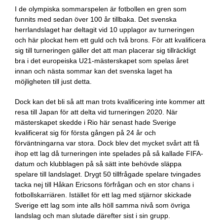
I de olympiska sommarspelen är fotbollen en gren som
funnits med sedan över 100 år tillbaka. Det svenska
herrlandslaget har deltagit vid 10 upplagor av turneringen
och här plockat hem ett guld och två brons. För att kvalificera
sig till turneringen gäller det att man placerar sig tillräckligt
bra i det europeiska U21-mästerskapet som spelas året
innan och nästa sommar kan det svenska laget ha
möjligheten till just detta.
Dock kan det bli så att man trots kvalificering inte kommer att
resa till Japan för att delta vid turneringen 2020. När
mästerskapet skedde i Rio här senast hade Sverige
kvalificerat sig för första gången på 24 år och
förväntningarna var stora. Dock blev det mycket svårt att få
ihop ett lag då turneringen inte spelades på så kallade FIFA-
datum och klubblagen på så sätt inte behövde släppa
spelare till landslaget. Drygt 50 tillfrågade spelare tvingades
tacka nej till Håkan Ericsons förfrågan och en stor chans i
fotbollskarriären. Istället för ett lag med stjärnor skickade
Sverige ett lag som inte alls höll samma nivå som övriga
landslag och man slutade därefter sist i sin grupp.