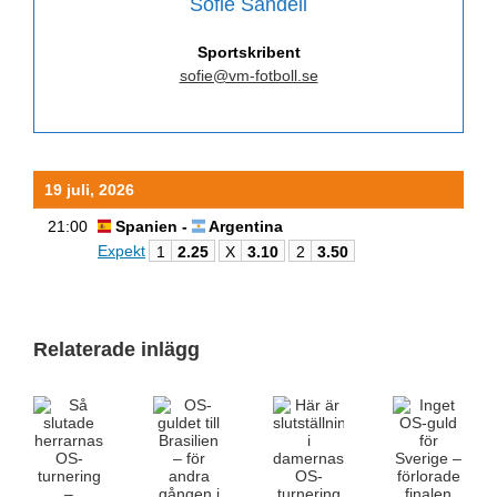
Sofie Sandell
Sportskribent
sofie@vm-fotboll.se
19 juli, 2026
21:00
Spanien -
Argentina
Expekt
1
2.25
X
3.10
2
3.50
Relaterade inlägg