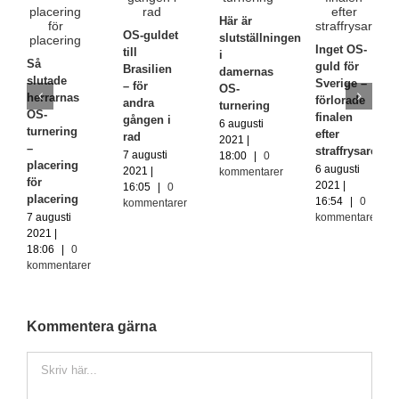
Här är
OS-guldet
slutställningen
Inget OS-
till
i
Så
guld för
Brasilien
damernas
slutade
Sverige –
– för
OS-
herrarnas
förlorade
andra
turnering
OS-
finalen
gången i
6 augusti
turnering
efter
rad
2021 |
–
straffrysare
7 augusti
18:00
|
0
placering
6 augusti
2021 |
kommentarer
för
2021 |
16:05
|
0
placering
16:54
|
0
kommentarer
7 augusti
kommentarer
2021 |
18:06
|
0
kommentarer
Kommentera gärna
Kommentar