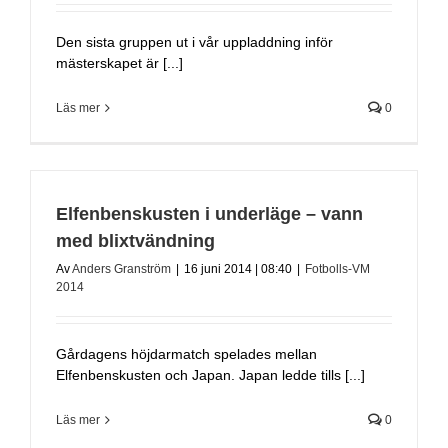
Den sista gruppen ut i vår uppladdning inför
mästerskapet är [...]
Läs mer
0
Elfenbenskusten i underläge – vann
med blixtvändning
Av
Anders Granström
|
16 juni 2014 | 08:40
|
Fotbolls-VM
2014
Gårdagens höjdarmatch spelades mellan
Elfenbenskusten och Japan. Japan ledde tills [...]
Läs mer
0