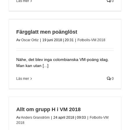
Läs mer
0
Färgglatt men poänglöst
Av
Oscar Ortiz
|
19 juni 2018 | 20:31
|
Fotbolls-VM 2018
Nähe, det blev inga colombianska VM-poäng idag.
Man kan utan [...]
Läs mer
0
Allt om grupp H i VM 2018
Av
Anders Granström
|
24 april 2018 | 09:03
|
Fotbolls-VM
2018