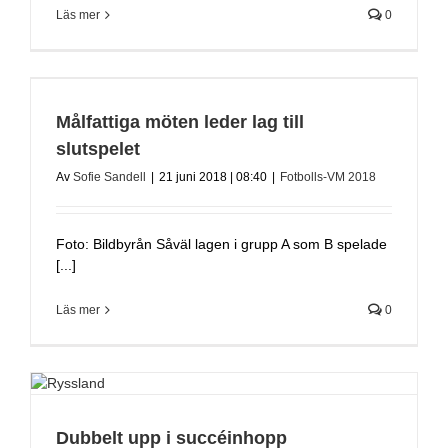
Läs mer
0
Målfattiga möten leder lag till
slutspelet
Av
Sofie Sandell
|
21 juni 2018 | 08:40
|
Fotbolls-VM 2018
Foto: Bildbyrån Såväl lagen i grupp A som B spelade
[...]
Läs mer
0
Dubbelt upp i succéinhopp