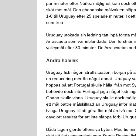
par minuter efter Núñez möjlighet kom dock et
sköt mot mål. Den ghananska målvakten släppte
1-0 till Uruguay efter 25 spelade minuter. I d
som trea.
Uruguay utökade sin ledning tätt inpå första 
Arrascaeta som var inblandade. Den förstnämnd
volleymål efter 30 minuter. De Arrascaetas and
Andra halvlek
Uruguay fick någon straffsituation i början på
en reducering mer än något annat. Uruguay var
hoppas på att Portugal skulle hålla ifrån mot
behövde dock inte Portugal jaga något ledning
Ghana skulle vinna. Uruguay skulle dock möjl
ett mål bättre målskillnad än Uruguay inför ma
tvinga Uruguay till att göra fler mål än två mo
oavgjort resultat för att inte släppa förbi Urug
Båda lagen gjorde offensiva byten. Med tio m
sköt ett fint vänsterskott som Sergio Rochet fic