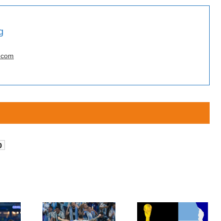
g
.com
0