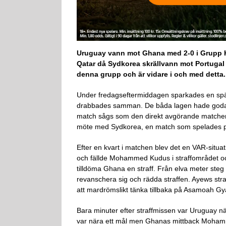
Uruguay vann mot Ghana med 2-0 i Grupp H
Qatar då Sydkorea skrällvann mot Portugal m
denna grupp och är vidare i och med detta. 
Under fredagseftermiddagen sparkades en sp
drabbades samman. De båda lagen hade goda c
match sågs som den direkt avgörande matchen om 
möte med Sydkorea, en match som spelades par
Efter en kvart i matchen blev det en VAR-situ
och fällde Mohammed Kudus i straffområdet och
tilldöma Ghana en straff. Från elva meter st
revanschera sig och rädda straffen. Ayews st
att mardrömslikt tänka tillbaka på Asamoah Gy
Bara minuter efter straffmissen var Uruguay nä
var nära ett mål men Ghanas mittback Mohamme