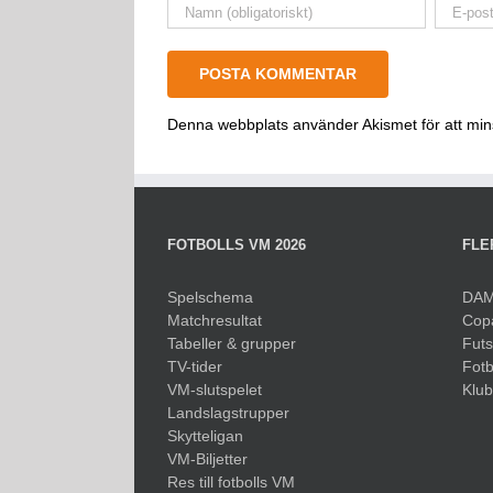
Denna webbplats använder Akismet för att mi
FOTBOLLS VM 2026
FLE
Spelschema
DAM
Matchresultat
Cop
Tabeller & grupper
Fut
TV-tider
Fotb
VM-slutspelet
Klu
Landslagstrupper
Skytteligan
VM-Biljetter
Res till fotbolls VM