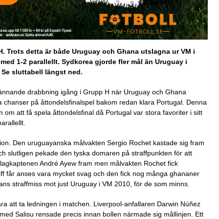
. Trots detta är både Uruguay och Ghana utslagna ur VM i
ed 1-2 parallellt. Sydkorea gjorde fler mål än Uruguay i
Se sluttabell längst ned.
ännande drabbning igång i Grupp H när Uruguay och Ghana
hanser på åttondelsfinalspel bakom redan klara Portugal. Denna
att få spela åttondelsfinal då Portugal var stora favoriter i sitt
allellt.
ation. Den uruguayanska målvakten Sergio Rochet kastade sig fram
 slutligen pekade den tyska domaren på straffpunkten för att
eg lagkaptenen André Ayew fram men målvakten Rochet fick
raff får anses vara mycket svag och den fick nog många ghananer
ans straffmiss mot just Uruguay i VM 2010, för de som minns.
ra att ta ledningen i matchen. Liverpool-anfallaren Darwin Núñez
d Salisu rensade precis innan bollen närmade sig mållinjen. Ett