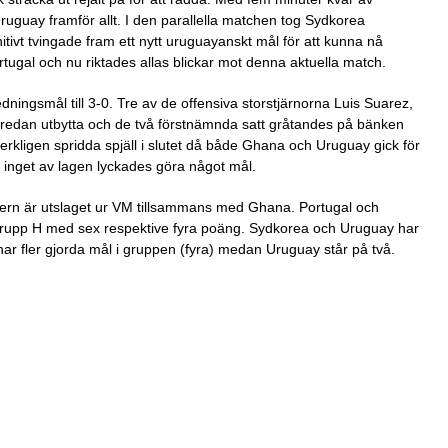
ruguay framför allt. I den parallella matchen tog Sydkorea
nitivt tvingade fram ett nytt uruguayanskt mål för att kunna nå
ugal och nu riktades allas blickar mot denna aktuella match.
ledningsmål till 3-0. Tre av de offensiva storstjärnorna Luis Suarez,
redan utbytta och de två förstnämnda satt gråtandes på bänken
rkligen spridda spjäll i slutet då både Ghana och Uruguay gick för
 inget av lagen lyckades göra något mål.
gern är utslaget ur VM tillsammans med Ghana. Portugal och
ån Grupp H med sex respektive fyra poäng. Sydkorea och Uruguay har
 fler gjorda mål i gruppen (fyra) medan Uruguay står på två.