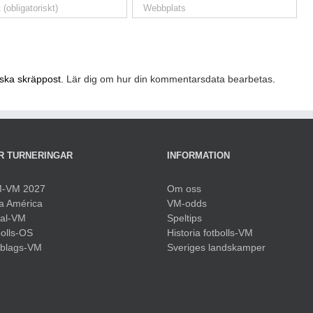
nska skräppost.
Lär dig om hur din kommentarsdata bearbetas
.
R TURNERINGAR
INFORMATION
-VM 2027
Om oss
a América
VM-odds
sal-VM
Speltips
olls-OS
Historia fotbolls-VM
bblags-VM
Sveriges landskamper