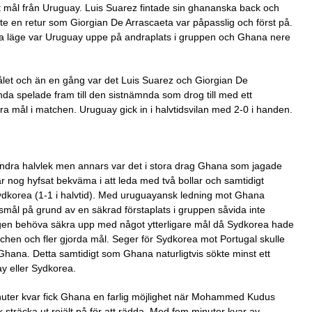
t mål från Uruguay. Luis Suarez fintade sin ghananska back och
 en retur som Giorgian De Arrascaeta var påpasslig och först på.
etta läge var Uruguay uppe på andraplats i gruppen och Ghana nere
målet och än en gång var det Luis Suarez och Giorgian De
a spelade fram till den sistnämnda som drog till med ett
ra mål i matchen. Uruguay gick in i halvtidsvilan med 2-0 i handen.
 andra halvlek men annars var det i stora drag Ghana som jagade
 nog hyfsat bekväma i att leda med två bollar och samtidigt
 Sydkorea (1-1 i halvtid). Med uruguayansk ledning mot Ghana
smål på grund av en säkrad förstaplats i gruppen såvida inte
igen behöva säkra upp med något ytterligare mål då Sydkorea hade
tchen och fler gjorda mål. Seger för Sydkorea mot Portugal skulle
t Ghana. Detta samtidigt som Ghana naturligtvis sökte minst ett
uay eller Sydkorea.
inuter kvar fick Ghana en farlig möjlighet när Mohammed Kudus
k sträcka ut rejält på för att rädda. Med fem minuter kvar av