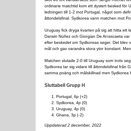
ordinarie matchtid kom ett dystert besked för U
ledningen till 1-2 mot Portugal, något som defi
åttondelsfinal. Sydkorea vann matchen mot Port
Uruguay fick dryga kvarten på sig att hitta ett 
Darwin Núñez och Giorgian De Arrascaeta var 
efter beskedet om Sydkoreas seger. Det blev ve
mål och gav varandra stora ytor konstant. Men
Matchen slutade 2-0 till Uruguay som trots se
Sydkorea tar sig vidare till åttondelsfinal fr
samma poäng och målskillnad men Sydkorea har
Sluttabell Grupp H
Portugal, 6p (+2)
Sydkorea, 4p (0)
Uruguay, 4p (0)
Ghana, 3p (-2)
Uppdaterad 2 december, 2022