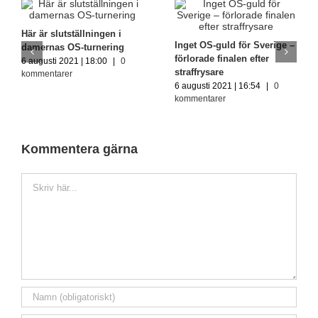
OS-guldet till Brasilien
erige –
Så slutade herrarnas OS-
för andra gången i rad
er
turnering – placering för
7 augusti 2021 | 16:05
|
placering
kommentarer
|
0
7 augusti 2021 | 18:06
|
0
kommentarer
Kommentera gärna
Kommentar