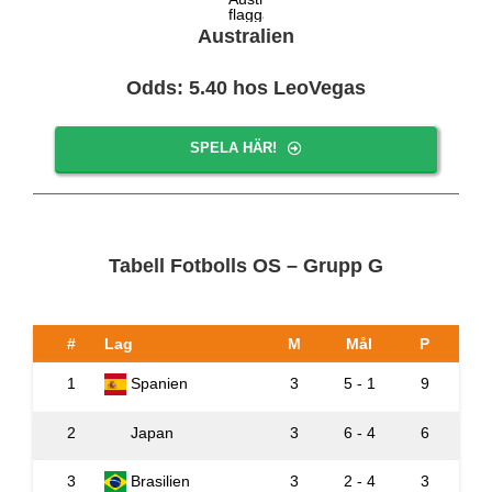
Australien
Odds: 5.40 hos LeoVegas
SPELA HÄR!
Tabell Fotbolls OS – Grupp G
#
Lag
M
Mål
P
1
Spanien
3
5 - 1
9
2
Japan
3
6 - 4
6
3
Brasilien
3
2 - 4
3