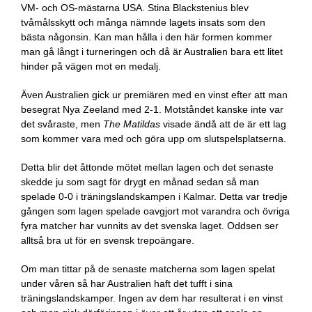
VM- och OS-mästarna USA. Stina Blackstenius blev
tvåmålsskytt och många nämnde lagets insats som den
bästa någonsin. Kan man hålla i den här formen kommer
man gå långt i turneringen och då är Australien bara ett litet
hinder på vägen mot en medalj.
Även Australien gick ur premiären med en vinst efter att man
besegrat Nya Zeeland med 2-1. Motståndet kanske inte var
det svåraste, men
The Matildas
visade ändå att de är ett lag
som kommer vara med och göra upp om slutspelsplatserna.
Detta blir det åttonde mötet mellan lagen och det senaste
skedde ju som sagt för drygt en månad sedan så man
spelade 0-0 i träningslandskampen i Kalmar. Detta var tredje
gången som lagen spelade oavgjort mot varandra och övriga
fyra matcher har vunnits av det svenska laget. Oddsen ser
alltså bra ut för en svensk trepoängare.
Om man tittar på de senaste matcherna som lagen spelat
under våren så har Australien haft det tufft i sina
träningslandskamper. Ingen av dem har resulterat i en vinst