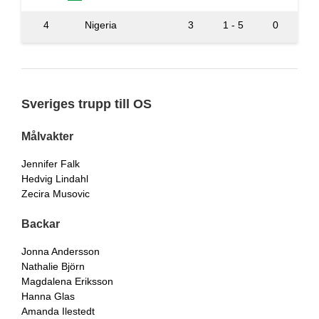
4
Nigeria
3
1 - 5
0
Sveriges trupp till OS
Målvakter
Jennifer Falk
Hedvig Lindahl
Zecira Musovic
Backar
Jonna Andersson
Nathalie Björn
Magdalena Eriksson
Hanna Glas
Amanda Ilestedt