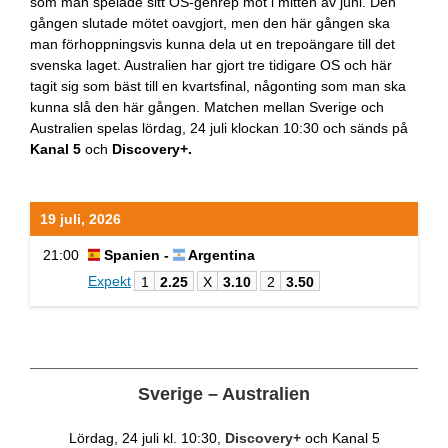
som man spelade sitt OS-genrep mot i mitten av juni. Den
gången slutade mötet oavgjort, men den här gången ska
man förhoppningsvis kunna dela ut en trepoängare till det
svenska laget. Australien har gjort tre tidigare OS och här
tagit sig som bäst till en kvartsfinal, någonting som man ska
kunna slå den här gången. Matchen mellan Sverige och
Australien spelas lördag, 24 juli klockan 10:30 och sänds på
Kanal 5
och
Discovery+.
19 juli, 2026
21:00
Spanien -
Argentina
Expekt
1
2.25
X
3.10
2
3.50
Sverige – Australien
Lördag, 24 juli kl. 10:30,
Discovery+
och Kanal 5