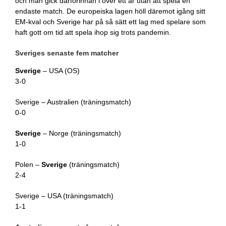
och man gick därförinnan i över ett år utan att spela en
endaste match. De europeiska lagen höll däremot igång sitt
EM-kval och Sverige har på så sätt ett lag med spelare som
haft gott om tid att spela ihop sig trots pandemin.
Sveriges senaste fem matcher
Sverige
– USA (OS)
3-0
Sverige – Australien (träningsmatch)
0-0
Sverige
– Norge (träningsmatch)
1-0
Polen –
Sverige
(träningsmatch)
2-4
Sverige – USA (träningsmatch)
1-1