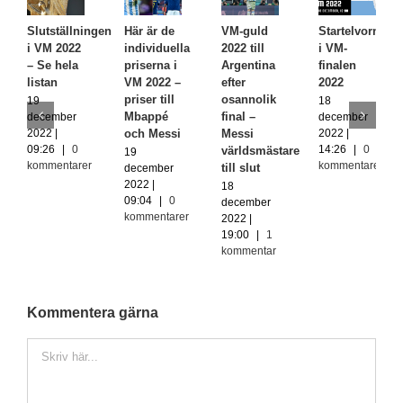
Slutställningen
Här är de
VM-guld
Startelvorna
i VM 2022
individuella
2022 till
i VM-
– Se hela
priserna i
Argentina
finalen
listan
VM 2022 –
efter
2022
priser till
osannolik
19
18
Mbappé
final –
december
december
2022 |
2022 |
och Messi
Messi
09:26
|
0
14:26
|
0
världsmästare
19
kommentarer
kommentarer
till slut
december
2022 |
18
09:04
|
0
december
kommentarer
2022 |
19:00
|
1
kommentar
Kommentera gärna
Kommentar