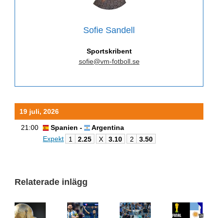
Sofie Sandell
Sportskribent
sofie@vm-fotboll.se
19 juli, 2026
21:00
Spanien -
Argentina
Expekt
1
2.25
X
3.10
2
3.50
Relaterade inlägg