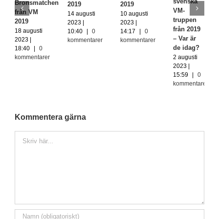
svenska
Bronsmatchen
2019
2019
VM-
från VM
14 augusti
10 augusti
truppen
2019
2023 |
2023 |
från 2019
18 augusti
10:40
|
0
14:17
|
0
– Var är
2023 |
kommentarer
kommentarer
de idag?
18:40
|
0
kommentarer
2 augusti
2023 |
15:59
|
0
kommentarer
Kommentera gärna
Kommentar