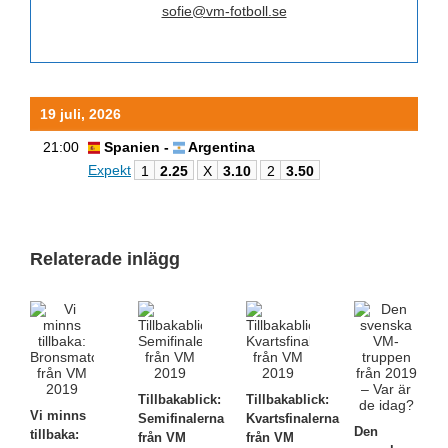
sofie@vm-fotboll.se
19 juli, 2026
21:00
Spanien -
Argentina
Expekt
1
2.25
X
3.10
2
3.50
Relaterade inlägg
Tillbakablick:
Tillbakablick:
Vi minns
Semifinalerna
Kvartsfinalerna
Den
tillbaka:
från VM
från VM