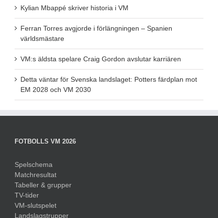
Kylian Mbappé skriver historia i VM
Ferran Torres avgjorde i förlängningen – Spanien
världsmästare
VM:s äldsta spelare Craig Gordon avslutar karriären
Detta väntar för Svenska landslaget: Potters färdplan mot
EM 2028 och VM 2030
FOTBOLLS VM 2026
Spelschema
Matchresultat
Tabeller & grupper
TV-tider
VM-slutspelet
Landslagstrupper