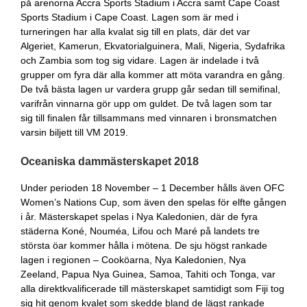
på arenorna Accra Sports Stadium i Accra samt Cape Coast
Sports Stadium i Cape Coast. Lagen som är med i
turneringen har alla kvalat sig till en plats, där det var
Algeriet, Kamerun, Ekvatorialguinera, Mali, Nigeria, Sydafrika
och Zambia som tog sig vidare. Lagen är indelade i två
grupper om fyra där alla kommer att möta varandra en gång.
De två bästa lagen ur vardera grupp går sedan till semifinal,
varifrån vinnarna gör upp om guldet. De två lagen som tar
sig till finalen får tillsammans med vinnaren i bronsmatchen
varsin biljett till VM 2019.
Oceaniska dammästerskapet 2018
Under perioden 18 November – 1 December hålls även OFC
Women’s Nations Cup, som även den spelas för elfte gången
i år. Mästerskapet spelas i Nya Kaledonien, där de fyra
städerna Koné, Nouméa, Lifou och Maré på landets tre
största öar kommer hålla i mötena. De sju högst rankade
lagen i regionen – Cooköarna, Nya Kaledonien, Nya
Zeeland, Papua Nya Guinea, Samoa, Tahiti och Tonga, var
alla direktkvalificerade till mästerskapet samtidigt som Fiji tog
sig hit genom kvalet som skedde bland de lägst rankade