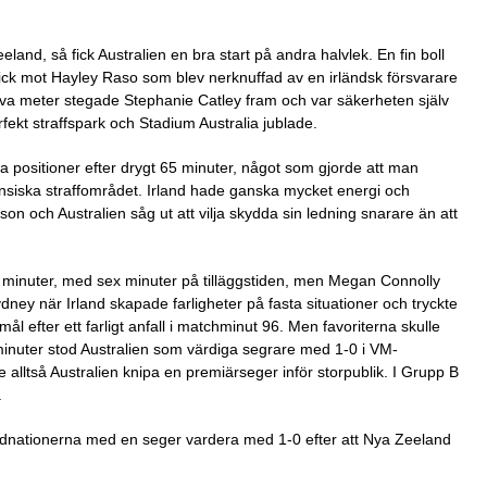
d, så fick Australien en bra start på andra halvlek. En fin boll
k mot Hayley Raso som blev nerknuffad av en irländsk försvarare
va meter stegade Stephanie Catley fram och var säkerheten själv
fekt straffspark och Stadium Australia jublade.
ina positioner efter drygt 65 minuter, något som gjorde att man
iensiska straffområdet. Irland hade ganska mycket energi och
n och Australien såg ut att vilja skydda sin ledning snarare än att
r 90 minuter, med sex minuter på tilläggstiden, men Megan Connolly
ydney när Irland skapade farligheter på fasta situationer och tryckte
mål efter ett farligt anfall i matchminut 96. Men favoriterna skulle
 minuter stod Australien som värdiga segrare med 1-0 i VM-
 alltså Australien knipa en premiärseger inför storpublik. I Grupp B
.
 värdnationerna med en seger vardera med 1-0 efter att Nya Zeeland