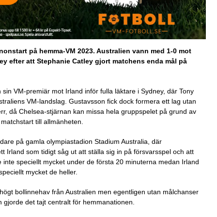
anonstart på hemma-VM 2023. Australien vann med 1-0 mot
ney efter att Stephanie Catley gjort matchens enda mål på
in VM-premiär mot Irland inför fulla läktare i Sydney, där Tony
traliens VM-landslag. Gustavsson fick dock formera ett lag utan
err, då Chelsea-stjärnan kan missa hela gruppspelet på grund av
atchstart till allmänheten.
ådare på gamla olympiastadion Stadium Australia, där
rland som tidigt såg ut att ställa sig in på försvarsspel och att
de inte speciellt mycket under de första 20 minuterna medan Irland
peciellt mycket de heller.
 högt bollinnehav från Australien men egentligen utan målchanser
ch gjorde det tajt centralt för hemmanationen.