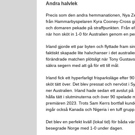
Andra halvlek
Precis som den andra hemmanationen, Nya Zeelan
från Hammarbyspelaren Kyra Cooney-Cross gic
och domaren pekade på straffpunkten. Från el
när hon sköt in 1-0 för Australien genom en per
Irland gjorde ett par byten och flyttade fram s
faktiskt skapade lite halvchanser i det austral
förändrade matchen plötsligt när Tony Gustavsso
säkra segern med att gå för ett till mål.
Irland fick ett hyperfarligt frisparksläge efte
sköt tätt över. Det blev pressat och nervöst i S
ner Australien. Irland hade sedan ett avslut på 
hålla tätt i slutminuterna och över 90 spelade
premiären 2023. Trots Sam Kerrs bortfall kunde
ingår också Kanada och Nigeria i en tuff grupp
Det blev en perfekt kväll (lokal tid) för båda
besegrade Norge med 1-0 under dagen.