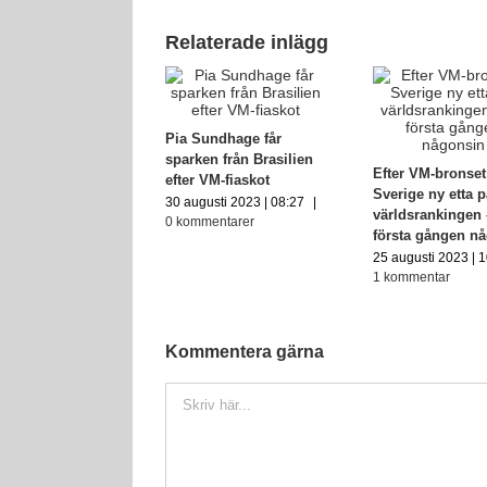
Relaterade inlägg
ällningen i
Pia Sundhage får
nas fotbolls-VM
sparken från Brasilien
Efter VM-bronset
 hela listan
efter VM-fiaskot
Sverige ny etta 
sti 2023 | 17:57
|
30 augusti 2023 | 08:27
|
världsrankingen 
entarer
0 kommentarer
första gången n
25 augusti 2023 | 
1 kommentar
Kommentera gärna
Kommentar