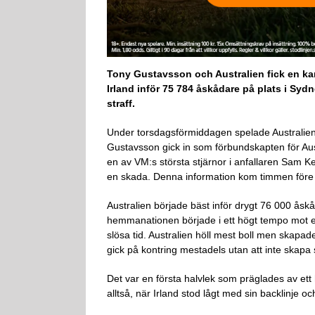
Tony Gustavsson och Australien fick en k
Irland inför 75 784 åskådare på plats i Syd
straff.
Under torsdagsförmiddagen spelade Australien s
Gustavsson gick in som förbundskapten för Aus
en av VM:s största stjärnor i anfallaren Sam K
en skada. Denna information kom timmen före m
Australien började bäst inför drygt 76 000 åsk
hemmanationen började i ett högt tempo mot ett I
slösa tid. Australien höll mest boll men skapa
gick på kontring mestadels utan att inte skapa s
Det var en första halvlek som präglades av ett
alltså, när Irland stod lågt med sin backlinje o