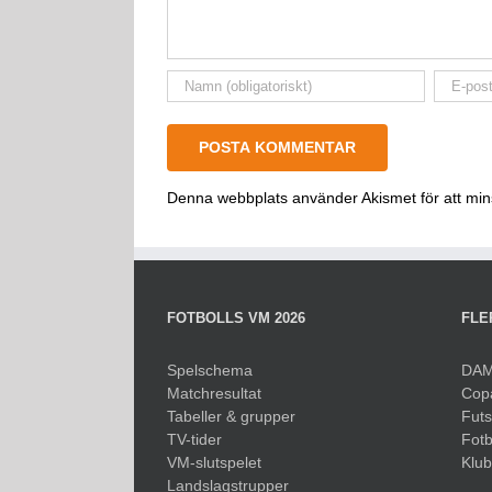
Denna webbplats använder Akismet för att mi
FOTBOLLS VM 2026
FLE
Spelschema
DAM
Matchresultat
Cop
Tabeller & grupper
Fut
TV-tider
Fotb
VM-slutspelet
Klu
Landslagstrupper