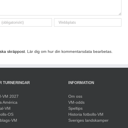
nska skräppost.
Lär dig om hur din kommentarsdata bearbetas
.
R TURNERINGAR
INFORMATION
-VM 2027
Om oss
a América
VM-odds
sal-VM
Speltips
olls-OS
Historia fotbolls-VM
bblags-VM
Sveriges landskamper