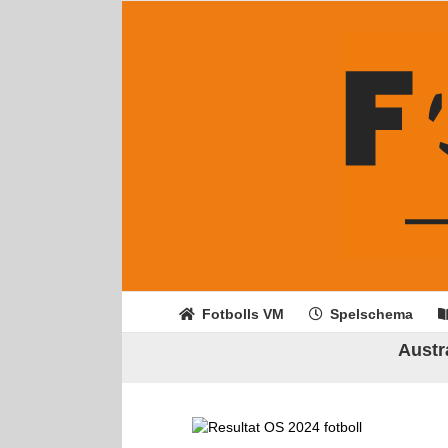
Fortsätt
till
innehållet
Fotbolls VM
Spelschema
Austra