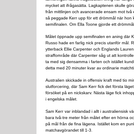
mycket att ifrågasätta. Lagkaptenen skulle göra a
från mittlinjen och avancerade ensam mot två en
så peggade Kerr upp för ett drömmål när hon klipp
semifinalen. Om Ella Toone gjorde ett drömmål ti
Målet öppnade upp semifinalen en aning där Ke
Russo hade en farlig nick precis utanför mål. R
ytterback Ellie Carpenter och Englands Lauren
straffområde där Carpenter såg ut att kontrolle
ta med sig densamma i farten och istället kunde 
detta med 20 minuter kvar av ordinarie matchti
Australien skickade in offensiv kraft med tio m
slutforcering, där Sam Kerr fick det första läge
försöket på en nickskarv. Nästa läge fick inh
i engelska målet.
Sam Kerr var inblandad i allt i australiensisk 
bara två-tre meter från målet efter en hörna 
på mål från de fina lägena. Istället kom en p
matchavgörandet till 1-3.