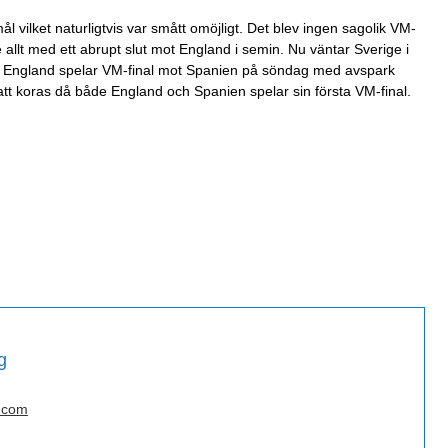
ål vilket naturligtvis var smått omöjligt. Det blev ingen sagolik VM-
de allt med ett abrupt slut mot England i semin. Nu väntar Sverige i
 England spelar VM-final mot Spanien på söndag med avspark
tt koras då både England och Spanien spelar sin första VM-final.
g
.com