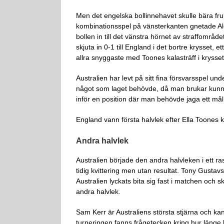
Men det engelska bollinnehavet skulle bära frukt
kombinationsspel på vänsterkanten gnetade Ale
bollen in till det vänstra hörnet av straffområ
skjuta in 0-1 till England i det bortre krysset,
allra snyggaste med Toones kalasträff i krysset
Australien har levt på sitt fina försvarsspel und
något som laget behövde, då man brukar kunna
inför en position där man behövde jaga ett mål
England vann första halvlek efter Ella Toones k
Andra halvlek
Australien började den andra halvleken i ett r
tidig kvittering men utan resultat. Tony Gustav
Australien lyckats bita sig fast i matchen och
andra halvlek.
Sam Kerr är Australiens största stjärna och k
turneringen fanns frågetecken kring hur länge 