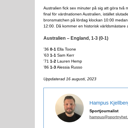
Australien fick sex minuter på sig att göra två m
final för värdnationen Australien, istället sluta
bronsmatchen på lördag klockan 10:00 medan
12:00. Då kommer en historisk världsmästare a
Australien – England, 1-3 (0-1)
’36
0-1
Ella Toone
’63
1-1
Sam Kerr
’71
1-2
Lauren Hemp
’86
1-3
Alessia Russo
Uppdaterad 16 augusti, 2023
Hampus Kjellber
Sportjournalist
hampus@sportnyhet