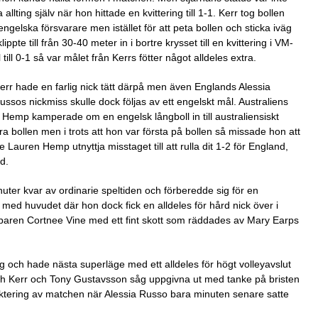
llting själv när hon hittade en kvittering till 1-1. Kerr tog bollen
gelska försvarare men istället för att peta bollen och sticka iväg
te till från 30-40 meter in i bortre krysset till en kvittering i VM-
ll 0-1 så var målet från Kerrs fötter något alldeles extra.
rr hade en farlig nick tätt därpå men även Englands Alessia
ussos nickmiss skulle dock följas av ett engelskt mål. Australiens
 Hemp kamperade om en engelsk långboll in till australiensiskt
ra bollen men i trots att hon var första på bollen så missade hon att
Lauren Hemp utnyttja misstaget till att rulla dit 1-2 för England,
d.
inuter kvar av ordinarie speltiden och förberedde sig för en
t med huvudet där hon dock fick en alldeles för hård nick över i
opparen Cortnee Vine med ett fint skott som räddades av Mary Earps
väg och hade nästa superläge med ett alldeles för högt volleyavslut
och Kerr och Tony Gustavsson såg uppgivna ut med tanke på bristen
unktering av matchen när Alessia Russo bara minuten senare satte