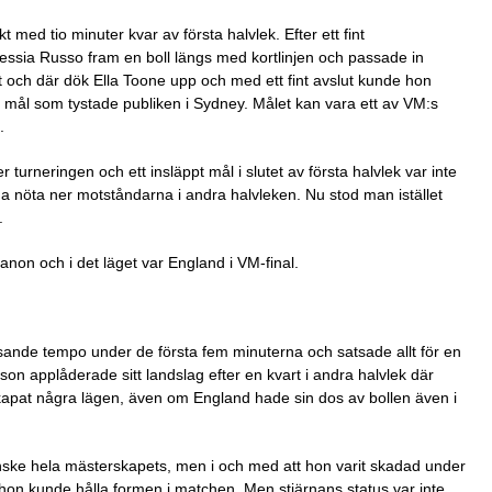
 med tio minuter kvar av första halvlek. Efter ett fint
ssia Russo fram en boll längs med kortlinjen och passade in
det och där dök Ella Toone upp och med ett fint avslut kunde hon
 ett mål som tystade publiken i Sydney. Målet kan vara ett av VM:s
.
er turneringen och ett insläppt mål i slutet av första halvlek var inte
 nöta ner motståndarna i andra halvleken. Nu stod man istället
.
anon och i det läget var England i VM-final.
asande tempo under de första fem minuterna och satsade allt för en
sson applåderade sitt landslag efter en kvart i andra halvlek där
 skapat några lägen, även om England hade sin dos av bollen även i
anske hela mästerskapets, men i och med att hon varit skadad under
hon kunde hålla formen i matchen. Men stjärnans status var inte