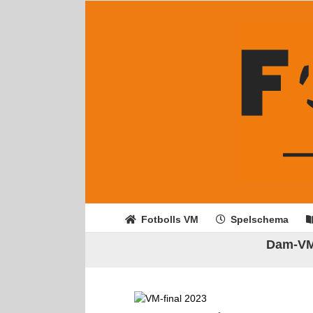
Fortsätt
till
innehållet
Fotbolls VM
Spelschema
Dam-VM 