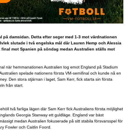
al på damsidan. Detta efter seger med 1-3 mot värdnationen
alvlek slutade i två engelska mål där Lauren Hemp och Alessia
k final mot Spanien på söndag medan Australien ställs mot
nal när hemmanationen Australien tog emot England på Stadium
Australien spelade nationens första VM-semifinal och kunde nå en
ney. Den stora stjärnan i laget, Sam Kerr, fick starta sin första
n från start.
höll två farliga lägen där Sam Kerr fick Australiens första möjlighet
 Englands Georgia Stanway ett guldläge. England var bäst
lmässigt medan Australien fokuserade på sitt stabila försvarsspel för
ry Fowler och Caitlin Foord.