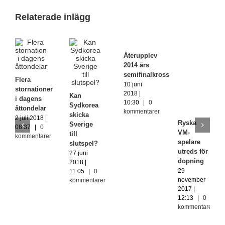
Relaterade inlägg
Återupplev
2014 års
semifinalkross
Flera
10 juni
stornationer
2018 |
Kan
i dagens
10:30
|
0
Sydkorea
åttondelar
kommentarer
skicka
2 juli 2018 |
Ryska
Sverige
08:37
|
0
VM-
till
kommentarer
spelare
slutspel?
utreds för
27 juni
dopning
2018 |
29
11:05
|
0
november
kommentarer
2017 |
12:13
|
0
kommentarer