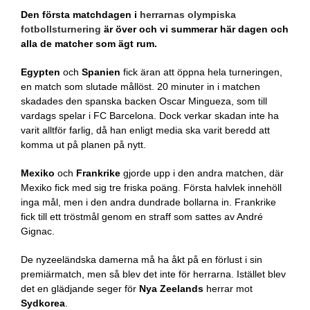
Den första matchdagen i
herrarnas olympiska
fotbollsturnering
är över och vi summerar här dagen och
alla de matcher som ägt rum.
Egypten
och
Spanien
fick äran att öppna hela turneringen,
en match som slutade mållöst. 20 minuter in i matchen
skadades den spanska backen Oscar Mingueza, som till
vardags spelar i FC Barcelona. Dock verkar skadan inte ha
varit alltför farlig, då han enligt media ska varit beredd att
komma ut på planen på nytt.
Mexiko
och
Frankrike
gjorde upp i den andra matchen, där
Mexiko fick med sig tre friska poäng. Första halvlek innehöll
inga mål, men i den andra dundrade bollarna in. Frankrike
fick till ett tröstmål genom en straff som sattes av André
Gignac.
De nyzeeländska damerna må ha åkt på en förlust i sin
premiärmatch, men så blev det inte för herrarna. Istället blev
det en glädjande seger för
Nya Zeelands
herrar mot
Sydkorea
.