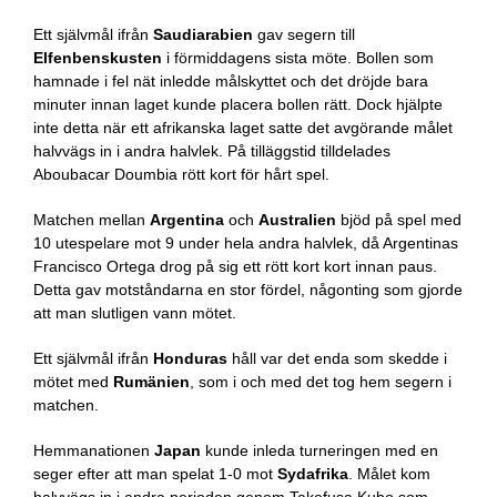
Ett självmål ifrån
Saudiarabien
gav segern till
Elfenbenskusten
i förmiddagens sista möte. Bollen som
hamnade i fel nät inledde målskyttet och det dröjde bara
minuter innan laget kunde placera bollen rätt. Dock hjälpte
inte detta när ett afrikanska laget satte det avgörande målet
halvvägs in i andra halvlek. På tilläggstid tilldelades
Aboubacar Doumbia rött kort för hårt spel.
Matchen mellan
Argentina
och
Australien
bjöd på spel med
10 utespelare mot 9 under hela andra halvlek, då Argentinas
Francisco Ortega drog på sig ett rött kort kort innan paus.
Detta gav motståndarna en stor fördel, någonting som gjorde
att man slutligen vann mötet.
Ett självmål ifrån
Honduras
håll var det enda som skedde i
mötet med
Rumänien
, som i och med det tog hem segern i
matchen.
Hemmanationen
Japan
kunde inleda turneringen med en
seger efter att man spelat 1-0 mot
Sydafrika
. Målet kom
halvvägs in i andra perioden genom Takefusa Kubo som