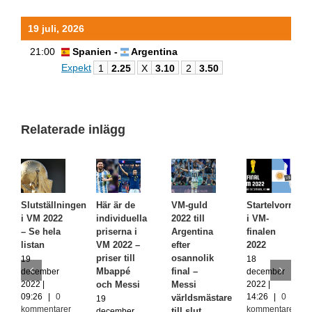
19 juli, 2026
21:00
Spanien -
Argentina
Expekt
1
2.25
X
3.10
2
3.50
Relaterade inlägg
Slutställningen
Här är de
VM-guld
Startelvorna
i VM 2022
individuella
2022 till
i VM-
– Se hela
priserna i
Argentina
finalen
listan
VM 2022 –
efter
2022
priser till
osannolik
19
18
Mbappé
final –
december
december
2022 |
2022 |
och Messi
Messi
09:26
|
0
14:26
|
0
världsmästare
19
kommentarer
kommentarer
till slut
december