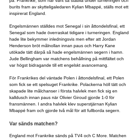
på. Frankrike, som har varit så stabila under turneringen och
burits fram av skytteligaledaren Kylian Mbappé, ställs mot ett
inspirerat England.
Engelsmännen ställdes mot Senegal i sin åttondelsfinal, ett
Senegal som hade överraskat tidigare i turneringen. England
hade lite bekymmer inledningsvis men efter att Jordan
Henderson bröt målnollan innan paus och Harry Kane
utökade tätt därpå så hade engelsmännen segern i hamn.
Jude Bellingham var matchens behållning på mittfältet och
var högst bidragande till ett engelskt avancemang.
För Frankrikes del väntade Polen i åttondelsfinal, ett Polen
som fick se ett spelsuget Frankrike. Polackerna höll tätt och
skapade lite målchanser i första halvlek men fick sig en
kalldusch innan paus när Olivier Giroud gjorde 1-0 för
fransmännen. I andra halvlek klev superstjärnan Kylian
Mbappé fram och gjorde två mål för att fullborda segern.
Var sänds matchen?
England mot Frankrike sänds på TV4 och C More. Matchen