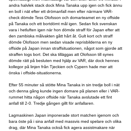
andra halvlek stack dock Mina Tanaka upp igen och fick ännu
en boll i nät efter ett drömanfall men efter närmare VAR-
check dömde Tess Olofsson och domarteamet en ny offside
på Tanaka och ett bortdömt mål igen. Sedan fick svenskan
vara i hetluften igen när hon dömde straff för Japan efter att
den zambiska målvakten gått hårt åt. Gult kort och straff
dömde Olofsson men sedan visade reprisbilderna en ny
offside på Japan innan straffsituationen, något som gjorde att
straffen togs bort. Det ska tilläggas att Olofsson till synes
dömde rätt på besluten med hjälp av VAR, där dock hennes
kollegor på linjen från Tjeckien och Cypern hade mer att
önska i offside-situationerna.
Efter 55 minuter så stötte Mina Tanaka in sin tredje boll i nät
och denna gång kunde ingen domare på planen eller i VAR-
rummet hitta någon offside när Tanaka avslutade ett fint
anfall till 2-0. Tredje gången gillt för anfallaren.
Lagmaskinen Japan imponerade stort matchen igenom och
bara öste på i sina anfall med massvis med spelare och olika
drag, där Mina Tanaka också fick agera assistmakare när