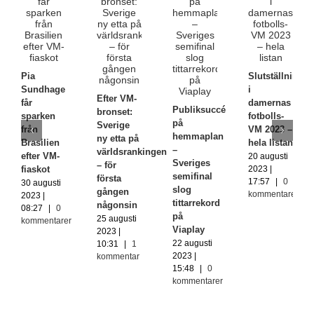
Pia
Slutställningen
Sundhage
i
Efter VM-
får
damernas
Publiksuccé
bronset:
sparken
fotbolls-
på
Sverige
från
VM 2023 –
hemmaplan
ny etta på
Brasilien
hela listan
–
världsrankingen
efter VM-
20 augusti
Sveriges
– för
fiaskot
2023 |
semifinal
första
17:57
|
0
30 augusti
slog
gången
kommentarer
2023 |
tittarrekord
någonsin
08:27
|
0
på
25 augusti
kommentarer
Viaplay
2023 |
22 augusti
10:31
|
1
2023 |
kommentar
15:48
|
0
kommentarer