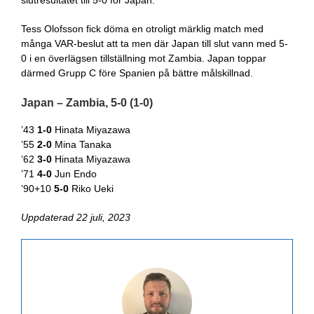
slutresultatet till 5-0 för Japan.
Tess Olofsson fick döma en otroligt märklig match med
många VAR-beslut att ta men där Japan till slut vann med 5-
0 i en överlägsen tillställning mot Zambia. Japan toppar
därmed Grupp C före Spanien på bättre målskillnad.
Japan – Zambia, 5-0 (1-0)
’43
1-0
Hinata Miyazawa
’55
2-0
Mina Tanaka
’62
3-0
Hinata Miyazawa
’71
4-0
Jun Endo
’90+10
5-0
Riko Ueki
Uppdaterad 22 juli, 2023