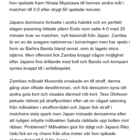
hon spelade fram Hinata Miyazawa till hennes andra mål i
matchen till 3-0 efter drygt 60 spelade minuter.
Japans dominans fortsatte i andra halvlek och en perfekt
slagen passning hittade yttern Endo som satte 4-0 med 20
minuter kvar av matchen, nytt klassmål från Japan. Zambia
är en av de svagare nationerna i turneringen men har spets i
form av Barbra Banda bland annat, som är lagets stora
stjärna. Men offensivt fick Zambia knappt någon möjlighet
efter Japans fina drillande med boll och Banda och kompani
syntes knappt till i anfallsspelet.
Zambias målvakt Musonda orsakade en till straff, denna
gång utan offside dessförinnan, och fick dessutom syna sitt
andra gula kort och visades därmed rött kort. Tess Olofsson
pekade rättvist på straffpunkten efter att en vågad satsning
från målvakten i straffområdet och Japan fick straff i
matchens sista spark men Japan missade densamma efter
att nyligen inbytte målvakten Sakala räddade upp bollen mot
ribban. Problemet? Målvakten gick för tidigt och Japans Riko
Ueki fick en ny chans från elva meter när hon spikade