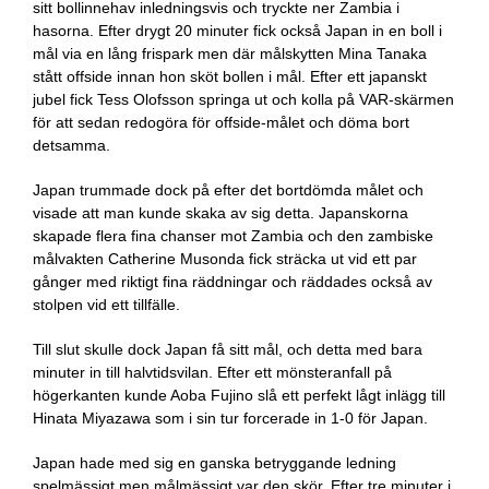
sitt bollinnehav inledningsvis och tryckte ner Zambia i
hasorna. Efter drygt 20 minuter fick också Japan in en boll i
mål via en lång frispark men där målskytten Mina Tanaka
stått offside innan hon sköt bollen i mål. Efter ett japanskt
jubel fick Tess Olofsson springa ut och kolla på VAR-skärmen
för att sedan redogöra för offside-målet och döma bort
detsamma.
Japan trummade dock på efter det bortdömda målet och
visade att man kunde skaka av sig detta. Japanskorna
skapade flera fina chanser mot Zambia och den zambiske
målvakten Catherine Musonda fick sträcka ut vid ett par
gånger med riktigt fina räddningar och räddades också av
stolpen vid ett tillfälle.
Till slut skulle dock Japan få sitt mål, och detta med bara
minuter in till halvtidsvilan. Efter ett mönsteranfall på
högerkanten kunde Aoba Fujino slå ett perfekt lågt inlägg till
Hinata Miyazawa som i sin tur forcerade in 1-0 för Japan.
Japan hade med sig en ganska betryggande ledning
spelmässigt men målmässigt var den skör. Efter tre minuter i