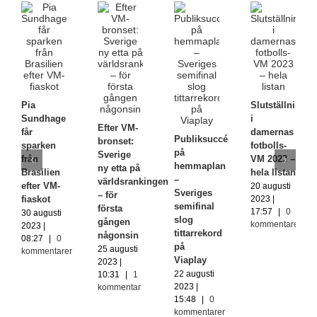
Pia
Slutställningen
Sundhage
i
Efter VM-
får
damernas
Publiksuccé
bronset:
sparken
fotbolls-
på
Sverige
från
VM 2023 –
hemmaplan
ny etta på
Brasilien
hela listan
–
världsrankingen
efter VM-
20 augusti
Sveriges
– för
fiaskot
2023 |
semifinal
första
17:57
|
0
30 augusti
slog
gången
kommentarer
2023 |
tittarrekord
någonsin
08:27
|
0
på
25 augusti
kommentarer
Viaplay
2023 |
22 augusti
10:31
|
1
2023 |
kommentar
15:48
|
0
kommentarer