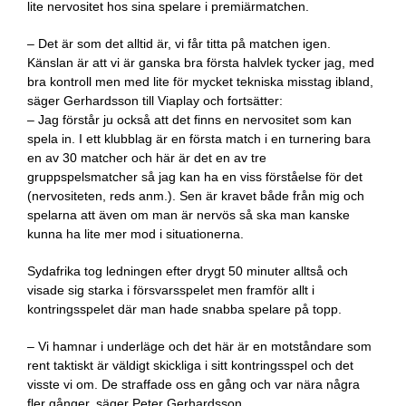
lite nervositet hos sina spelare i premiärmatchen.
– Det är som det alltid är, vi får titta på matchen igen.
Känslan är att vi är ganska bra första halvlek tycker jag, med
bra kontroll men med lite för mycket tekniska misstag ibland,
säger Gerhardsson till Viaplay och fortsätter:
– Jag förstår ju också att det finns en nervositet som kan
spela in. I ett klubblag är en första match i en turnering bara
en av 30 matcher och här är det en av tre
gruppspelsmatcher så jag kan ha en viss förståelse för det
(nervositeten, reds anm.). Sen är kravet både från mig och
spelarna att även om man är nervös så ska man kanske
kunna ha lite mer mod i situationerna.
Sydafrika tog ledningen efter drygt 50 minuter alltså och
visade sig starka i försvarsspelet men framför allt i
kontringsspelet där man hade snabba spelare på topp.
– Vi hamnar i underläge och det här är en motståndare som
rent taktiskt är väldigt skickliga i sitt kontringsspel och det
visste vi om. De straffade oss en gång och var nära några
fler gånger, säger Peter Gerhardsson.