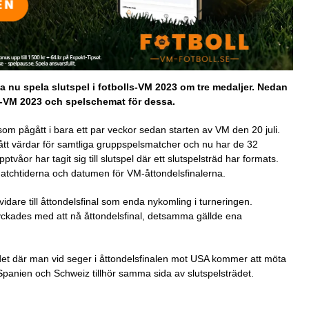
a nu spela slutspel i fotbolls-VM 2023 om tre medaljer. Nedan
dam-VM 2023 och spelschemat för dessa.
 som pågått i bara ett par veckor sedan starten av VM den 20 juli.
ått värdar för samtliga gruppspelsmatcher och nu har de 32
pptvåor har tagit sig till slutspel där ett slutspelsträd har formats.
 matchtiderna och datumen för VM-åttondelsfinalerna.
idare till åttondelsfinal som enda nykomling i turneringen.
yckades med att nå åttondelsfinal, detsamma gällde ena
rädet där man vid seger i åttondelsfinalen mot USA kommer att möta
Spanien och Schweiz tillhör samma sida av slutspelsträdet.