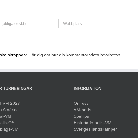
nska skräppost.
Lär dig om hur din kommentarsdata bearbetas
.
R TURNERINGAR
INFORMATION
-VM 2027
Om oss
a América
VM-odds
sal-VM
Speltips
olls-OS
Historia fotbolls-VM
bblags-VM
Sveriges landskamper