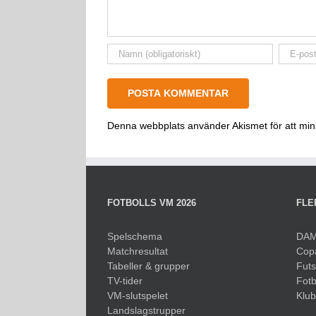
Denna webbplats använder Akismet för att mi
FOTBOLLS VM 2026
FLE
Spelschema
DAM
Matchresultat
Cop
Tabeller & grupper
Fut
TV-tider
Fotb
VM-slutspelet
Klu
Landslagstrupper