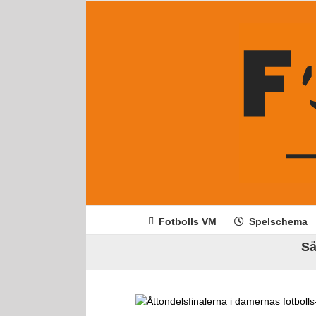
Fortsätt
till
innehållet
Fotbolls VM
Spelschema
Så