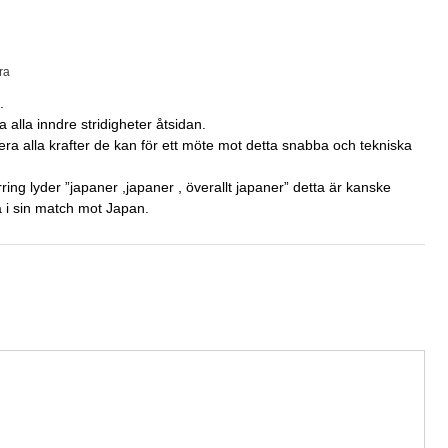
ra
.
 alla inndre stridigheter åtsidan.
ra alla krafter de kan för ett möte mot detta snabba och tekniska
ring lyder ”japaner ,japaner , överallt japaner” detta är kanske
 i sin match mot Japan.