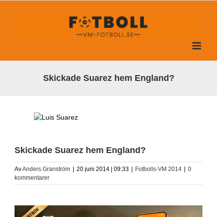
Fortsätt
till
innehållet
Skickade Suarez hem England?
Skickade Suarez hem England?
Av
Anders Granström
|
20 juni 2014 | 09:33
|
Fotbolls-VM 2014
|
0
kommentarer