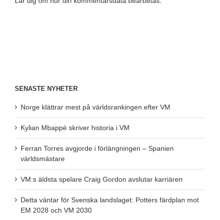
Lär dig om hur din kommentarsdata bearbetas
.
SENASTE NYHETER
Norge klättrar mest på världsrankingen efter VM
Kylian Mbappé skriver historia i VM
Ferran Torres avgjorde i förlängningen – Spanien
världsmästare
VM:s äldsta spelare Craig Gordon avslutar karriären
Detta väntar för Svenska landslaget: Potters färdplan mot
EM 2028 och VM 2030