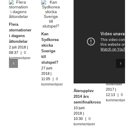
Flera
stornationer
Kan
i dagens
Sydkorea
åttondelar
skicka
2 juli 2018 |
Ryska
Sverige
08:37
|
0
VM-
till
kommentarer
spelare
slutspel?
utreds för
27 juni
dopning
2018 |
29
11:05
|
0
november
kommentarer
2017 |
Återupplev
12:13
|
0
2014 års
kommentarer
semifinalkross
10 juni
2018 |
10:30
|
0
kommentarer