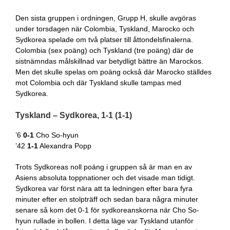
Den sista gruppen i ordningen, Grupp H, skulle avgöras
under torsdagen när Colombia, Tyskland, Marocko och
Sydkorea spelade om två platser till åttondelsfinalerna.
Colombia (sex poäng) och Tyskland (tre poäng) där de
sistnämndas målskillnad var betydligt bättre än Marockos.
Men det skulle spelas om poäng också där Marocko ställdes
mot Colombia och där Tyskland skulle tampas med
Sydkorea.
Tyskland – Sydkorea, 1-1 (1-1)
’6
0-1
Cho So-hyun
’42
1-1
Alexandra Popp
Trots Sydkoreas noll poäng i gruppen så är man en av
Asiens absoluta toppnationer och det visade man tidigt.
Sydkorea var först nära att ta ledningen efter bara fyra
minuter efter en stolpträff och sedan bara några minuter
senare så kom det 0-1 för sydkoreanskorna när Cho So-
hyun rullade in bollen. I detta läge var Tyskland utanför