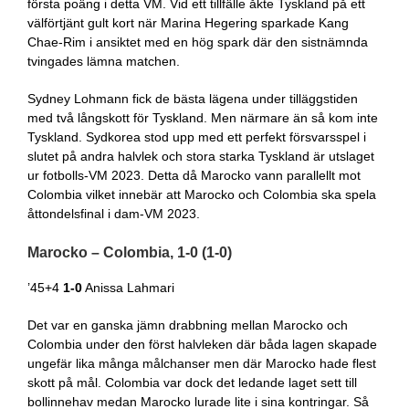
första poäng i detta VM. Vid ett tillfälle åkte Tyskland på ett
välförtjänt gult kort när Marina Hegering sparkade Kang
Chae-Rim i ansiktet med en hög spark där den sistnämnda
tvingades lämna matchen.
Sydney Lohmann fick de bästa lägena under tilläggstiden
med två långskott för Tyskland. Men närmare än så kom inte
Tyskland. Sydkorea stod upp med ett perfekt försvarsspel i
slutet på andra halvlek och stora starka Tyskland är utslaget
ur fotbolls-VM 2023. Detta då Marocko vann parallellt mot
Colombia vilket innebär att Marocko och Colombia ska spela
åttondelsfinal i dam-VM 2023.
Marocko – Colombia, 1-0 (1-0)
’45+4
1-0
Anissa Lahmari
Det var en ganska jämn drabbning mellan Marocko och
Colombia under den först halvleken där båda lagen skapade
ungefär lika många målchanser men där Marocko hade flest
skott på mål. Colombia var dock det ledande laget sett till
bollinnehav medan Marocko lurade lite i sina kontringar. Så