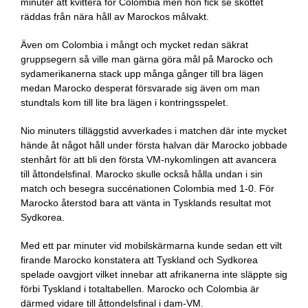
minuter att kvittera för Colombia men hon fick se skottet
räddas från nära håll av Marockos målvakt.
Även om Colombia i mångt och mycket redan säkrat
gruppsegern så ville man gärna göra mål på Marocko och
sydamerikanerna stack upp många gånger till bra lägen
medan Marocko desperat försvarade sig även om man
stundtals kom till lite bra lägen i kontringsspelet.
Nio minuters tilläggstid avverkades i matchen där inte mycket
hände åt något håll under första halvan där Marocko jobbade
stenhårt för att bli den första VM-nykomlingen att avancera
till åttondelsfinal. Marocko skulle också hålla undan i sin
match och besegra succénationen Colombia med 1-0. För
Marocko återstod bara att vänta in Tysklands resultat mot
Sydkorea.
Med ett par minuter vid mobilskärmarna kunde sedan ett vilt
firande Marocko konstatera att Tyskland och Sydkorea
spelade oavgjort vilket innebar att afrikanerna inte släppte sig
förbi Tyskland i totaltabellen. Marocko och Colombia är
därmed vidare till åttondelsfinal i dam-VM.