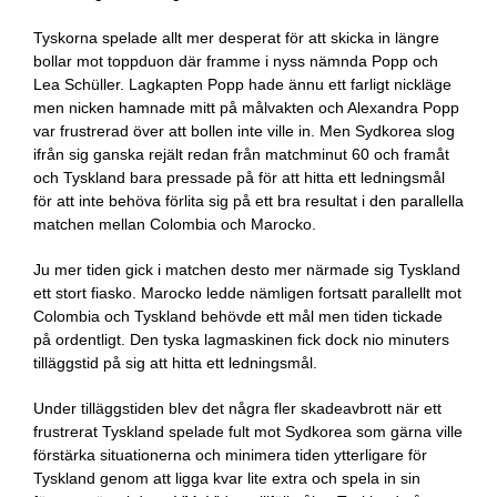
Tyskorna spelade allt mer desperat för att skicka in längre
bollar mot toppduon där framme i nyss nämnda Popp och
Lea Schüller. Lagkapten Popp hade ännu ett farligt nickläge
men nicken hamnade mitt på målvakten och Alexandra Popp
var frustrerad över att bollen inte ville in. Men Sydkorea slog
ifrån sig ganska rejält redan från matchminut 60 och framåt
och Tyskland bara pressade på för att hitta ett ledningsmål
för att inte behöva förlita sig på ett bra resultat i den parallella
matchen mellan Colombia och Marocko.
Ju mer tiden gick i matchen desto mer närmade sig Tyskland
ett stort fiasko. Marocko ledde nämligen fortsatt parallellt mot
Colombia och Tyskland behövde ett mål men tiden tickade
på ordentligt. Den tyska lagmaskinen fick dock nio minuters
tilläggstid på sig att hitta ett ledningsmål.
Under tilläggstiden blev det några fler skadeavbrott när ett
frustrerat Tyskland spelade fult mot Sydkorea som gärna ville
förstärka situationerna och minimera tiden ytterligare för
Tyskland genom att ligga kvar lite extra och spela in sin