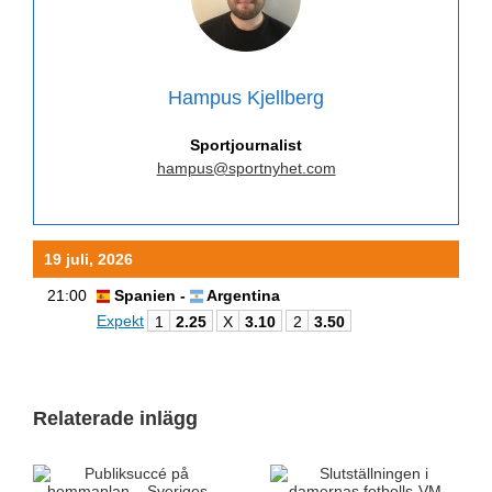
Hampus Kjellberg
Sportjournalist
hampus@sportnyhet.com
19 juli, 2026
21:00
Spanien -
Argentina
Expekt
1
2.25
X
3.10
2
3.50
Relaterade inlägg