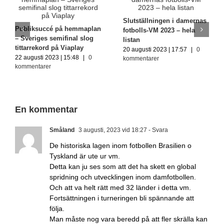
Slutställningen i damernas
Pia Sundhage får 
å hemmaplan
fotbolls-VM 2023 – hela
från Brasilien efte
final slog
listan
fiaskot
Viaplay
20 augusti 2023 | 17:57
|
0
30 augusti 2023 | 08
 15:48
|
0
kommentarer
kommentarer
En kommentar
Småland
3 augusti, 2023 vid 18:27
- Svara
De historiska lagen inom fotbollen Brasilien o
Tyskland är ute ur vm.
Detta kan ju ses som att det ha skett en global
spridning och utvecklingen inom damfotbollen.
Och att va helt rätt med 32 länder i detta vm.
Fortsättningen i turneringen bli spännande att
följa.
Man måste nog vara beredd på att fler skrälla kan