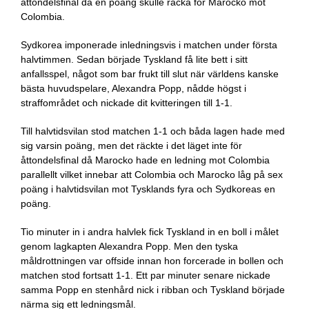
åttondelsfinal då en poäng skulle räcka för Marocko mot
Colombia.
Sydkorea imponerade inledningsvis i matchen under första
halvtimmen. Sedan började Tyskland få lite bett i sitt
anfallsspel, något som bar frukt till slut när världens kanske
bästa huvudspelare, Alexandra Popp, nådde högst i
straffområdet och nickade dit kvitteringen till 1-1.
Till halvtidsvilan stod matchen 1-1 och båda lagen hade med
sig varsin poäng, men det räckte i det läget inte för
åttondelsfinal då Marocko hade en ledning mot Colombia
parallellt vilket innebar att Colombia och Marocko låg på sex
poäng i halvtidsvilan mot Tysklands fyra och Sydkoreas en
poäng.
Tio minuter in i andra halvlek fick Tyskland in en boll i målet
genom lagkapten Alexandra Popp. Men den tyska
måldrottningen var offside innan hon forcerade in bollen och
matchen stod fortsatt 1-1. Ett par minuter senare nickade
samma Popp en stenhård nick i ribban och Tyskland började
närma sig ett ledningsmål.