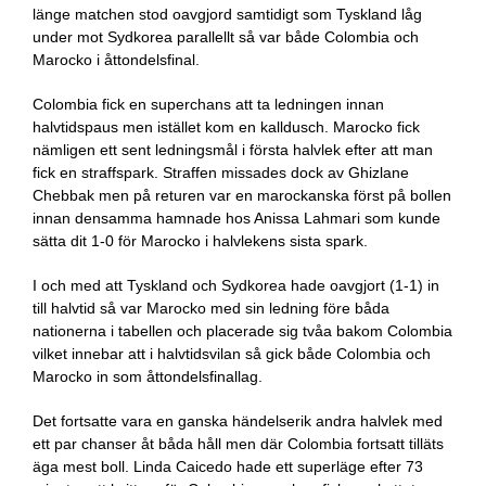
länge matchen stod oavgjord samtidigt som Tyskland låg
under mot Sydkorea parallellt så var både Colombia och
Marocko i åttondelsfinal.
Colombia fick en superchans att ta ledningen innan
halvtidspaus men istället kom en kalldusch. Marocko fick
nämligen ett sent ledningsmål i första halvlek efter att man
fick en straffspark. Straffen missades dock av Ghizlane
Chebbak men på returen var en marockanska först på bollen
innan densamma hamnade hos Anissa Lahmari som kunde
sätta dit 1-0 för Marocko i halvlekens sista spark.
I och med att Tyskland och Sydkorea hade oavgjort (1-1) in
till halvtid så var Marocko med sin ledning före båda
nationerna i tabellen och placerade sig tvåa bakom Colombia
vilket innebar att i halvtidsvilan så gick både Colombia och
Marocko in som åttondelsfinallag.
Det fortsatte vara en ganska händelserik andra halvlek med
ett par chanser åt båda håll men där Colombia fortsatt tilläts
äga mest boll. Linda Caicedo hade ett superläge efter 73