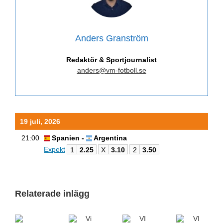
Anders Granström
Redaktör & Sportjournalist
anders@vm-fotboll.se
19 juli, 2026
21:00
Spanien -
Argentina
Expekt
1
2.25
X
3.10
2
3.50
Relaterade inlägg