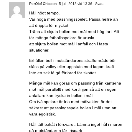
PerOlof Ohlsson
5 juli, 2018 vid 13:36
- Svara
Håll högt tempo.
Var noga med passningsspelet. Passa hellre än
att drippla för mycket
Träna att skjuta bollen mot mål med hög fart. Allt
för många fotbollsspelare är urusla
att skjuta bollen mot mål i anfall och i fasta
situationer.
Erhållen boll i motståndarens straffområde bör
slåss på volley eller uppstuts med lagom kraft.
Inte en sek få gå förlorad för skottet.
Många mål kan göras om passning från kanterna
mot mål parallellt med kortlinjen så att en egen
anfallare kan trycka in bollen i mål.
Om två spelare är fria med målvakten är det
säkrast att passningsspela bollen i mål utan att
vara egoistisk.
Håll tätt bakåt i försvaret. Lämna inget hål i muren
då motståndaren får frispark.