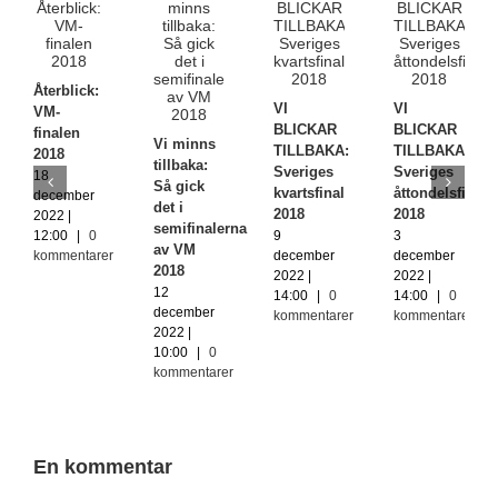
Återblick:
VI
VI
VM-
BLICKAR
BLICKAR
finalen
Vi minns
TILLBAKA:
TILLBAKA:
2018
tillbaka:
Sveriges
Sveriges
18
Så gick
kvartsfinal
åttondelsfinal
december
det i
2018
2018
2022 |
semifinalerna
12:00
|
0
9
3
av VM
kommentarer
december
december
2018
2022 |
2022 |
12
14:00
|
0
14:00
|
0
december
kommentarer
kommentarer
2022 |
10:00
|
0
kommentarer
En kommentar