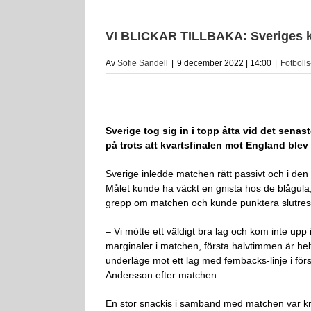
VI BLICKAR TILLBAKA: Sveriges kv
Av
Sofie Sandell
|
9 december 2022 | 14:00
|
Fotboll
Sverige tog sig in i topp åtta vid det sena
på trots att kvartsfinalen mot England blev 
Sverige inledde matchen rätt passivt och i d
Målet kunde ha väckt en gnista hos de blågula, 
grepp om matchen och kunde punktera slutresult
– Vi mötte ett väldigt bra lag och kom inte upp
marginaler i matchen, första halvtimmen är helt
underläge mot ett lag med fembacks-linje i fö
Andersson efter matchen.
En stor snackis i samband med matchen var kri