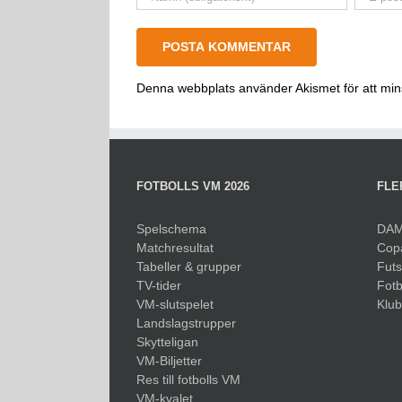
Denna webbplats använder Akismet för att mi
FOTBOLLS VM 2026
FLE
Spelschema
DAM
Matchresultat
Cop
Tabeller & grupper
Fut
TV-tider
Fotb
VM-slutspelet
Klu
Landslagstrupper
Skytteligan
VM-Biljetter
Res till fotbolls VM
VM-kvalet