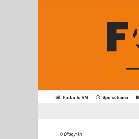
Fortsätt
till
innehållet
Fotbolls VM
Spelschema
© Bildbyrån