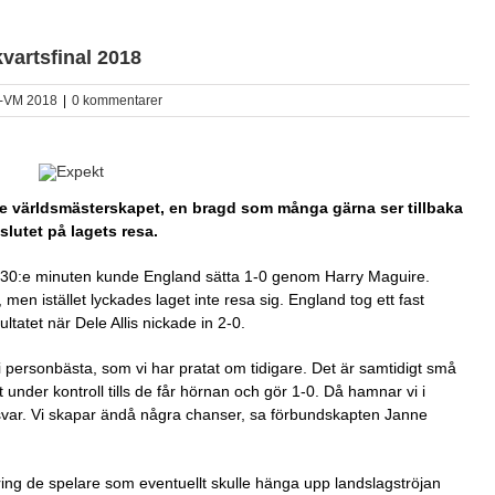
artsfinal 2018
s-VM 2018
|
0 kommentarer
ste världsmästerskapet, en bragd som många gärna ser tillbaka
slutet på lagets resa.
en 30:e minuten kunde England sätta 1-0 genom Harry Maguire.
men istället lyckades laget inte resa sig. England tog ett fast
atet när Dele Allis nickade in 2-0.
 i personbästa, som vi har pratat om tidigare. Det är samtidigt små
 under kontroll tills de får hörnan och gör 1-0. Då hamnar vi i
rsvar. Vi skapar ändå några chanser, sa förbundskapten Janne
ng de spelare som eventuellt skulle hänga upp landslagströjan