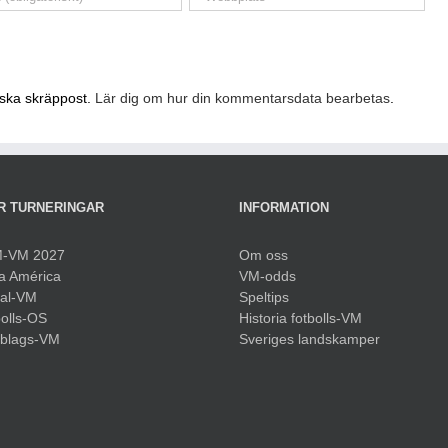
nska skräppost.
Lär dig om hur din kommentarsdata bearbetas
.
R TURNERINGAR
INFORMATION
-VM 2027
Om oss
a América
VM-odds
sal-VM
Speltips
olls-OS
Historia fotbolls-VM
bblags-VM
Sveriges landskamper