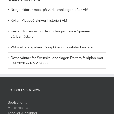
SENASTE NYHETER
Norge klättrar mest på världsrankingen efter VM
Kylian Mbappé skriver historia i VM
Ferran Torres avgjorde i förlängningen – Spanien
världsmästare
VM:s äldsta spelare Craig Gordon avslutar karriären
Detta väntar för Svenska landslaget: Potters färdplan mot
EM 2028 och VM 2030
FOTBOLLS VM 2026
Spelschema
Matchresultat
Tabeller & grupper