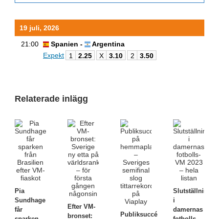
19 juli, 2026
21:00
Spanien -
Argentina
Expekt
1
2.25
X
3.10
2
3.50
Relaterade inlägg
Pia
Slutställningen
Sundhage
i
Efter VM-
får
damernas
Publiksuccé
bronset:
sparken
fotbolls-