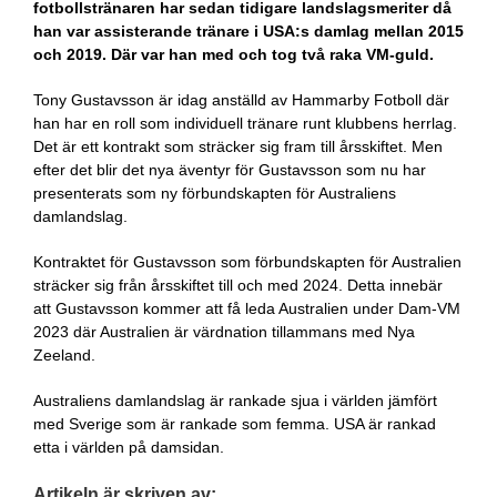
fotbollstränaren har sedan tidigare landslagsmeriter då
han var assisterande tränare i USA:s damlag mellan 2015
och 2019. Där var han med och tog två raka VM-guld.
Tony Gustavsson är idag anställd av Hammarby Fotboll där
han har en roll som individuell tränare runt klubbens herrlag.
Det är ett kontrakt som sträcker sig fram till årsskiftet. Men
efter det blir det nya äventyr för Gustavsson som nu har
presenterats som ny förbundskapten för Australiens
damlandslag.
Kontraktet för Gustavsson som förbundskapten för Australien
sträcker sig från årsskiftet till och med 2024. Detta innebär
att Gustavsson kommer att få leda Australien under Dam-VM
2023 där Australien är värdnation tillammans med Nya
Zeeland.
Australiens damlandslag är rankade sjua i världen jämfört
med Sverige som är rankade som femma. USA är rankad
etta i världen på damsidan.
Artikeln är skriven av: