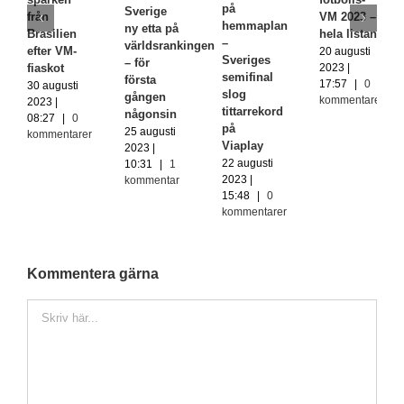
på
Sverige
från
VM 2023 –
hemmaplan
ny etta på
Brasilien
hela listan
–
världsrankingen
efter VM-
20 augusti
Sveriges
– för
fiaskot
2023 |
semifinal
första
17:57
|
0
30 augusti
slog
gången
kommentarer
2023 |
tittarrekord
någonsin
08:27
|
0
på
25 augusti
kommentarer
Viaplay
2023 |
22 augusti
10:31
|
1
2023 |
kommentar
15:48
|
0
kommentarer
Kommentera gärna
Kommentar