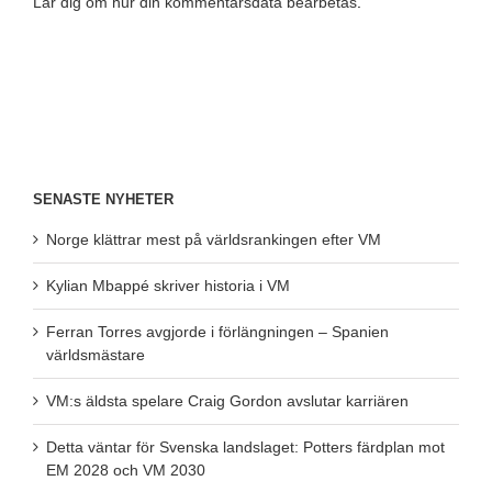
Lär dig om hur din kommentarsdata bearbetas
.
SENASTE NYHETER
Norge klättrar mest på världsrankingen efter VM
Kylian Mbappé skriver historia i VM
Ferran Torres avgjorde i förlängningen – Spanien
världsmästare
VM:s äldsta spelare Craig Gordon avslutar karriären
Detta väntar för Svenska landslaget: Potters färdplan mot
EM 2028 och VM 2030