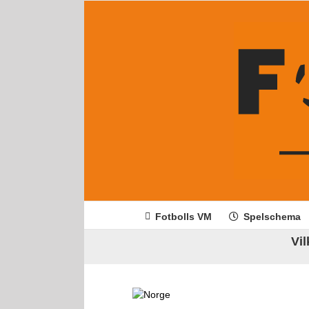
Fortsätt
till
innehållet
Fotbolls VM
Spelschema
Vil