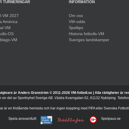
R TURNERINGAR
INFORMATION
-VM 2027
Om oss
a América
VM-odds
sal-VM
Speltips
olls-OS
Historia fotbolls-VM
bblags-VM
Sveriges landskamper
utgivare är Anders Granström © 2011-
2026 VM-fotboll.se | Alla rättigheter är r
är en del av Sportnyhet Sverige AB. Västra Kvarngatan 62, 61132 Nyköping. Telef
.se är en fristående hemsida och har ingen koppling med FIFA eller Svenska Fotboll
Spela ansvarsfullt
Spelpaus.se