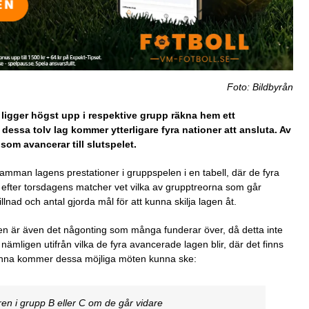
Foto: Bildbyrån
 ligger högst upp i respektive grupp räkna hem ett
 dessa tolv lag kommer ytterligare fyra nationer att ansluta. Av
som avancerar till slutspelet.
samman lagens prestationer i gruppspelen i en tabell, där de fyra
rst efter torsdagens matcher vet vilka av grupptreorna som går
lnad och antal gjorda mål för att kunna skilja lagen åt.
en är även det någonting som många funderar över, då detta inte
nämligen utifrån vilka de fyra avancerade lagen blir, där det finns
 denna kommer dessa möjliga möten kunna ske:
en i grupp B eller C om de går vidare