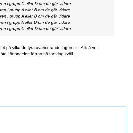
ren i grupp C eller D om de går vidare
en i grupp A eller B om de går vidare
en i grupp A eller B om de går vidare
en i grupp A eller D om de går vidare
ren i grupp C eller D om de går vidare
let på vilka de fyra avancerande lagen blir. Alltså vet
möta i åttondelen förrän på torsdag kväll.