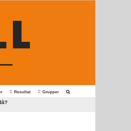
er
Resultat
Grupper
 då?