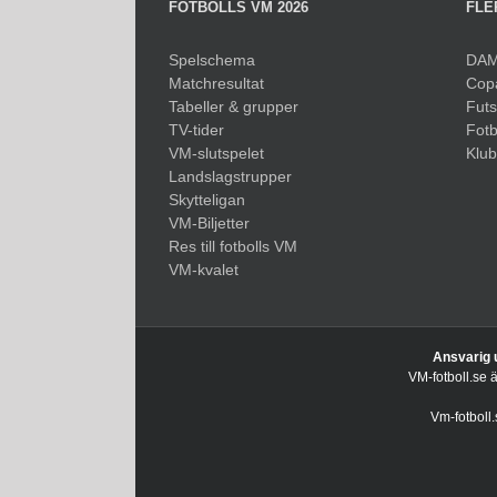
FOTBOLLS VM 2026
FLE
Spelschema
DAM
Matchresultat
Cop
Tabeller & grupper
Fut
TV-tider
Fotb
VM-slutspelet
Klu
Landslagstrupper
Skytteligan
VM-Biljetter
Res till fotbolls VM
VM-kvalet
Ansvarig 
VM-fotboll.se 
Vm-fotboll