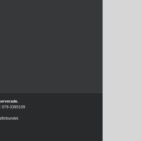
eserverade.
on: 079-3395109
sförbundet.