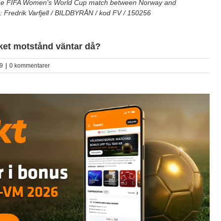
the FIFA Women's World Cup match between Norway and
: Fredrik Varfjell / BILDBYRÅN / kod FV / 150256
lket motstånd väntar då?
9
|
0 kommentarer