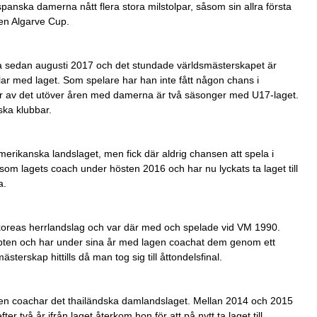
e spanska damerna nått flera stora milstolpar, såsom sin allra första
gen Algarve Cup.
sedan augusti 2017 och det stundade världsmästerskapet är
ar med laget. Som spelare har han inte fått någon chans i
r av det utöver åren med damerna är två säsonger med U17-laget.
ska klubbar.
amerikanska landslaget, men fick där aldrig chansen att spela i
som lagets coach under hösten 2016 och har nu lyckats ta laget till
a.
oreas herrlandslag och var där med och spelade vid VM 1990.
pten och har under sina år med lagen coachat dem genom ett
terskap hittills då man tog sig till åttondelsfinal.
n coachar det thailändska damlandslaget. Mellan 2014 och 2015
ter två år ifrån laget återkom hon för att på nytt ta laget till