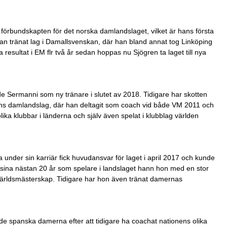
förbundskapten för det norska damlandslaget, vilket är hans första
an tränat lag i Damallsvenskan, där han bland annat tog Linköping
a resultat i EM flr två år sedan hoppas nu Sjögren ta laget till nya
ädde Sermanni som ny tränare i slutet av 2018. Tidigare har skotten
ns damlandslag, där han deltagit som coach vid både VM 2011 och
ka klubbar i länderna och själv även spelat i klubblag världen
 under sin karriär fick huvudansvar för laget i april 2017 och kunde
nder sina nästan 20 år som spelare i landslaget hann hon med en stor
ärldsmästerskap. Tidigare har hon även tränat damernas
de spanska damerna efter att tidigare ha coachat nationens olika