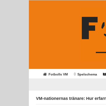
Fortsätt
till
innehållet
Fotbolls VM
Spelschema
VM-nationernas tränare: Hur erfar