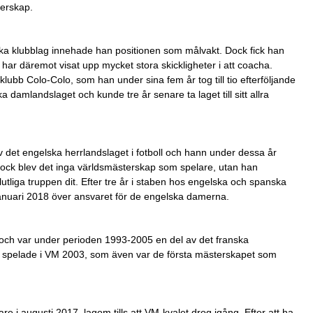
terskap.
nska klubblag innehade han positionen som målvakt. Dock fick han
n har däremot visat upp mycket stora skickligheter i att coacha.
lubb Colo-Colo, som han under sina fem år tog till tio efterföljande
a damlandslaget och kunde tre år senare ta laget till sitt allra
v det engelska herrlandslaget i fotboll och hann under dessa år
Dock blev det inga världsmästerskap som spelare, utan han
slutliga truppen dit. Efter tre år i staben hos engelska och spanska
januari 2018 över ansvaret för de engelska damerna.
l och var under perioden 1993-2005 en del av det franska
spelade i VM 2003, som även var de första mästerskapet som
are i augusti 2017, lagom tills att VM-kvalet drog igång. Efter att ha