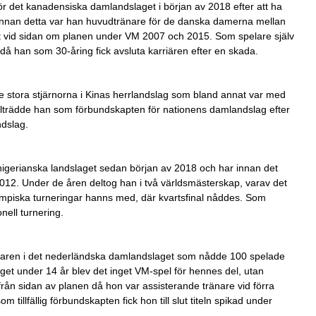
ör det kanadensiska damlandslaget i början av 2018 efter att ha
r. Innan detta var han huvudtränare för de danska damerna mellan
t vid sidan om planen under VM 2007 och 2015. Som spelare själv
, då han som 30-åring fick avsluta karriären efter en skada.
 stora stjärnorna i Kinas herrlandslag som bland annat var med
llträdde han som förbundskapten för nationens damlandslag efter
ndslag.
gerianska landslaget sedan början av 2018 och har innan det
12. Under de åren deltog han i två världsmästerskap, varav det
ympiska turneringar hanns med, där kvartsfinal nåddes. Som
nell turnering.
elaren i det nederländska damlandslaget som nådde 100 spelade
aget under 14 år blev det inget VM-spel för hennes del, utan
rån sidan av planen då hon var assisterande tränare vid förra
 tillfällig förbundskapten fick hon till slut titeln spikad under