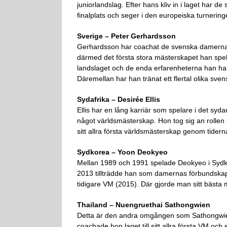
juniorlandslag. Efter hans kliv in i laget har d
finalplats och seger i den europeiska turnerin
Sverige – Peter Gerhardsson
Gerhardsson har coachat de svenska damerna 
därmed det första stora mästerskapet han spel
landslaget och de enda erfarenheterna han ha
Däremellan har han tränat ett flertal olika sven
Sydafrika – Desirée Ellis
Ellis har en lång karriär som spelare i det syd
något världsmästerskap. Hon tog sig an rollen 
sitt allra första världsmästerskap genom tidern
Sydkorea –
Yoon Deokyeo
Mellan 1989 och 1991 spelade Deokyeo i Sydk
2013 tillträdde han som damernas förbundska
tidigare VM (2015). Där gjorde man sitt bästa mäs
Thailand – Nuengruethai Sathongwien
Detta är den andra omgången som Sathongwie
coachade hon laget till sitt allra första VM och ef