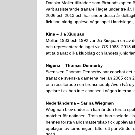
Danska Møller tillträdde som förbundskapten f
varit assisterande tränare i laget under tre å
2006 och 2013 och har under dessa år deltagi
fick han aldrig uppleva något spel i landslaget
Kina – Jia Xiuquan
Mellan 1983 och 1992 var Jia Xiuquan en av de
och representerade laget vid OS 1988. 2018 ti
att ta tränat olika klubblag och landets juniorla
Nigeria – Thomas Dennerby
Svensken Thomas Dennerby har coachat det ni
tränat de svenska damerna mellan 2005 och 20
ena resulterade i en bronsmedalj. Även två ol
spelare fick han inte chansen i någon internatio
Nederländerna – Sarina Wiegman
Wiegman blev under sin karriär den första sp
matcher för nationen. Trots att hon spelade i l
hennes första världsmästerskap fick upplevas f
upplagan av turneringen. Efter ett par vändor som
2017.