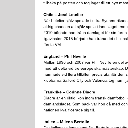
tillbaka på posten och tog laget till ett nytt mäs
Chile – José Letelier
När Letelier själv spelade i olika Sydamerika
aldrig chansen att själv spela i landslaget, me
2010 började han träna damlaget för sin forna k
ligavinster. 2015 började han träna det chilensk
första VM.
England – Phil Neville
Mellan 1996 och 2007 var Phil Neville en del a
med att delta vid tre europeiska mästerskap. 
hamnade vid flera tillfällen precis utanför den 
klubbarna Salford City och Valencia tog han i 
Frankrike – Corinne Diacre
Diacre är en riktig ikon inom fransk damfotbol
damlandslaget. Som back var hon då med och 
nationen kvalificerade sig till.
Italien – Milena Bertolini
Det italienska landslaget fick Bertolini som trän