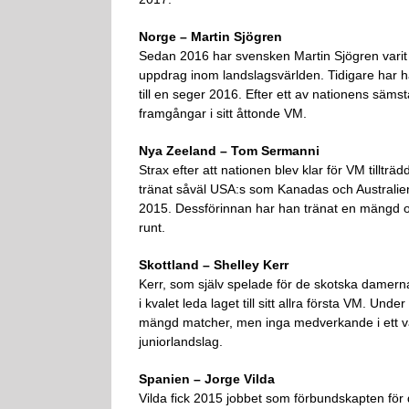
Norge – Martin Sjögren
Sedan 2016 har svensken Martin Sjögren varit 
uppdrag inom landslagsvärlden. Tidigare har h
till en seger 2016. Efter ett av nationens sämst
framgångar i sitt åttonde VM.
Nya Zeeland – Tom Sermanni
Strax efter att nationen blev klar för VM tilltr
tränat såväl USA:s som Kanadas och Australie
2015. Dessförinnan har han tränat en mängd oli
runt.
Skottland – Shelley Kerr
Kerr, som själv spelade för de skotska damerna
i kvalet leda laget till sitt allra första VM. U
mängd matcher, men inga medverkande i ett v
juniorlandslag.
Spanien – Jorge Vilda
Vilda fick 2015 jobbet som förbundskapten för 