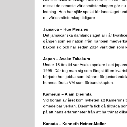
missat de senaste världsmästerskapen gör nu l
ledning. Hon har själv spelat för landslaget und
ett världsmästerskap tidigare.
Jamaica – Hue Menzies
Det jamaicanska damlandslaget är i år kvalificera
gången som en nation ifrån Karibien medverkar
bakom sig och har sedan 2014 varit den som let
Japan – Asako Takakura
Under 15 års tid var Asako spelare i det jap
1995. Där tog man sig som längst till en kvart
började hon jobba som tränare för juniorlands
hennes första VM som förbundskapten.
Kamerun – Alain Djeumfa
Vid början av året kom nyheten att Kameruns 
omedelbar verkan. Djeumfa fick då tillträda 
på att hans erfarenheter från att ha tränat ol
Kanada – Kenneth Heiner-Møller