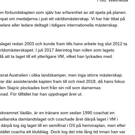
en förbundskapten som själv har erfarenhet av att spela på planen.
mpat om medaljerna i just ett världsmästerskap. Vi har här tittat på
lare eller ledare deltagit i tidigare internationella mästerskap.
laget redan 2003 och kunde fram tills hans arbete tog slut 2012 ta
världsmästerskapet. I juli 2017 återintog han rollen som lagets
tt ta laget till ett ytterligare VM, vilket han lyckades med.
terat Australien i olika landskamper, men inga större mästerskap.
var där assisterande kapten fram till och med 2018, då hans fokus
len Stajcic plockades bort från sin roll som damernas
nad. För tillfället har han uppdraget året ut.
eknamnet Vadão, är en tränare som sedan 1990 coachat en
asilianska damlandslaget och coachade året därpå laget i VM i
t därpå tog sig laget till en semifinal i OS på hemmaplan, men efter
stället coacha ett klubblag. Dock tog det inte lång tid innan han var