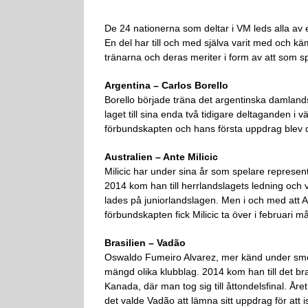
De 24 nationerna som deltar i VM leds alla av 
En del har till och med själva varit med och kä
tränarna och deras meriter i form av att som spe
Argentina – Carlos Borello
Borello började träna det argentinska damlands
laget till sina enda två tidigare deltaganden i 
förbundskapten och hans första uppdrag blev då a
Australien – Ante Milicic
Milicic har under sina år som spelare represen
2014 kom han till herrlandslagets ledning och 
lades på juniorlandslagen. Men i och med att A
förbundskapten fick Milicic ta över i februari må
Brasilien – Vadão
Oswaldo Fumeiro Alvarez, mer känd under sm
mängd olika klubblag. 2014 kom han till det br
Kanada, där man tog sig till åttondelsfinal. Åre
det valde Vadão att lämna sitt uppdrag för att i