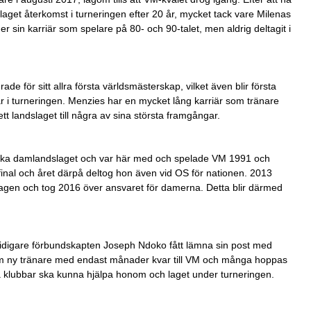
aget återkomst i turneringen efter 20 år, mycket tack vare Milenas
er sin karriär som spelare på 80- och 90-talet, men aldrig deltagit i
de för sitt allra första världsmästerskap, vilket även blir första
 i turneringen. Menzies har en mycket lång karriär som tränare
t landslaget till några av sina största framgångar.
anska damlandslaget och var här med och spelade VM 1991 och
sfinal och året därpå deltog hon även vid OS för nationen. 2013
lagen och tog 2016 över ansvaret för damerna. Detta blir därmed
tidigare förbundskapten Joseph Ndoko fått lämna sin post med
som ny tränare med endast månader kvar till VM och många hoppas
ika klubbar ska kunna hjälpa honom och laget under turneringen.