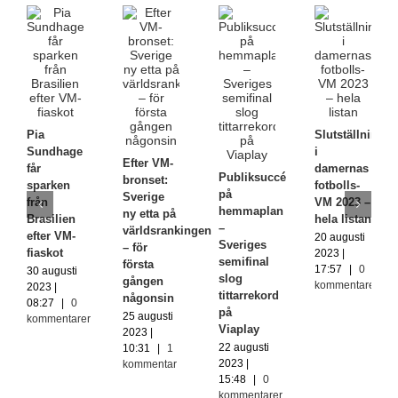
Pia
Slutställningen
Sundhage
i
Efter VM-
får
damernas
Publiksuccé
bronset:
sparken
fotbolls-
på
Sverige
från
VM 2023 –
hemmaplan
ny etta på
Brasilien
hela listan
–
världsrankingen
efter VM-
20 augusti
Sveriges
– för
fiaskot
2023 |
semifinal
första
17:57
|
0
30 augusti
slog
gången
kommentarer
2023 |
tittarrekord
någonsin
08:27
|
0
på
25 augusti
kommentarer
Viaplay
2023 |
22 augusti
10:31
|
1
2023 |
kommentar
15:48
|
0
kommentarer