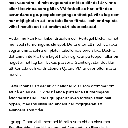
mot varandra i direkt avgörande möten där det är vinna
eller försvinna som gäller. VM-fotboll.se har inför den
avrundande gruppspelsomgången tittat på vilka lag som
har möjligheten att inta tabellens första- och andraplats
vilket resulterat i ett preliminärt slutspelsträd.
Redan nu kan Frankrike, Brasilien och Portugal blicka framåt
mot spel i turneringens slutspel. Detta efter att med två raka
segrar unnat säkra en plats i tabellernas övre skikt. Dock är
det ännu inte klart om laget håller sig kvar på toppen eller om
något annat lag kan lyckas passera. Samtidigt står det klart
att Kanada och värdnationen Qatars VM är över efter nästa
match.
Detta innebär att det är 27 nationer kvar som drömmer om
att nå en av de 13 kvarstående platserna i turneringens
åttondelsfinaler. I flera grupper är även förstaplatsen helt
öppen, medans vissa lag endast har möjligheten att
avancera som tvåa.
I grupp C har vi till exempel Mexiko som vid en vinst mot
Saudiarabien kan klättra upp på fyra poäng, vilket skulle