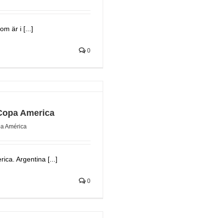
 är i [...]
0
 Copa America
a América
ca. Argentina [...]
0