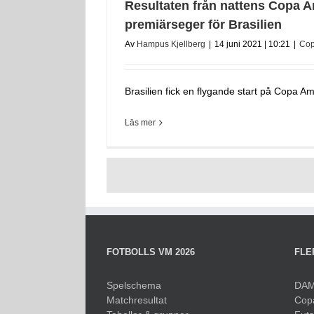
Resultaten från nattens Copa A
premiärseger för Brasilien
Av
Hampus Kjellberg
|
14 juni 2021 | 10:21
|
Cop
Brasilien fick en flygande start på Copa Amer
Läs mer
FOTBOLLS VM 2026
FLE
Spelschema
DAM
Matchresultat
Cop