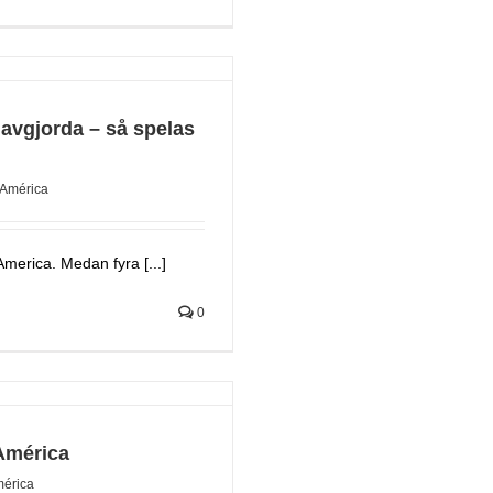
 avgjorda – så spelas
América
America. Medan fyra [...]
0
América
érica