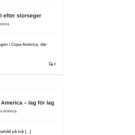
l efter storseger
érica
gen i Copa América, där
0
 America – lag för lag
a América
håll på två [...]