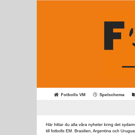
Fortsätt
till
innehållet
Fotbolls VM
Spelschema
Här hittar du alla våra nyheter kring det syda
till fotbolls EM. Brasilien, Argentina och Urug