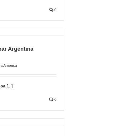
0
när Argentina
a América
a [...]
0