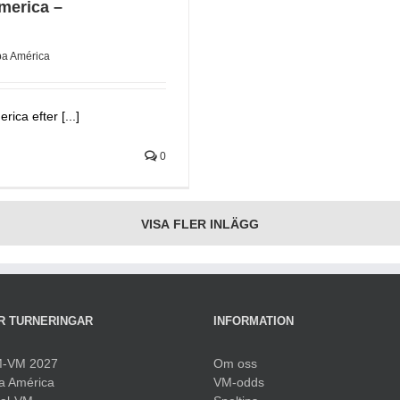
merica –
a América
ica efter [...]
0
VISA FLER INLÄGG
R TURNERINGAR
INFORMATION
-VM 2027
Om oss
a América
VM-odds