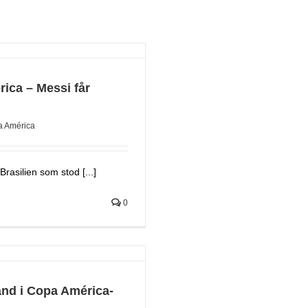
ica – Messi får
 América
rasilien som stod [...]
0
ånd i Copa América-