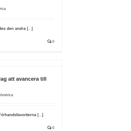
rica
es den andra [...]
0
ag att avancera till
 América
Förhandsfavoriterna [...]
0